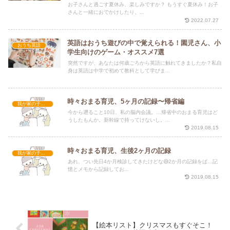
お子さんと過ごす夏休み、楽しみですか？ もうすぐ夏休み！お子
さんと一緒におでかけしたり、...
2022.07.27
英語はおうち遊びの中で覚えられる！園児さん、小
おうち英語
学生向けのゲーム・オススメ7選
突然ですが、あなたは何歳ごろから英語に触れてきましたか？私自
身は英語は中学で初めて教科として学びま...
時々おまる育児、5ヶ月の記録〜帰省編
我が家の子育て
今から遡ること10日、私の脳内会議。…帰省中のおまる育児はど
うしたもんか。新幹線で持ってけないし。...
2019.08.15
時々おまる育児、生後2ヶ月の記録
我が家の子育て
あれ、つい先日4か月検診してきたけどな😅2か月の記録をば…記
憶とメモから記録してお...
2019.08.15
【絵本リスト】クリスマスもすぐそこ！