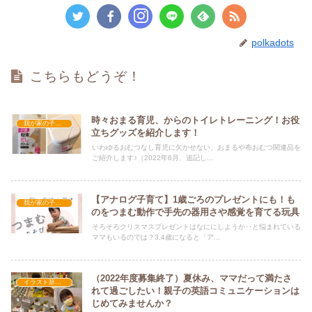
polkadots
こちらもどうぞ！
時々おまる育児、からのトイレトレーニング！お役
我が家の子育て
立ちグッズを紹介します！
いわゆるおむつなし育児に欠かせない、おまるや布おむつ関連品を
ご紹介します♪（2022年6月、追記し...
【アナログ子育て】1歳ごろのプレゼントにも！も
我が家の子育て
のをつまむ動作で手先の器用さや感覚を育てる玩具
そろそろクリスマスプレゼントはなににしようか‥と悩まれている
ママもいるのでは？3,4歳になると「ア...
（2022年度募集終了）夏休み、ママだって満たさ
イラスト辞典で親子英語コミュニケーション講座
れて過ごしたい！親子の英語コミュニケーションは
じめてみませんか？