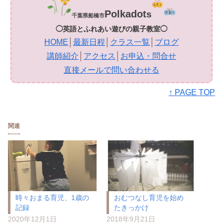
Polkadot
s
千葉県船橋市
◯英語とふれあい遊びの親子教室◯
HOME
│
最新日程
│
クラス一覧
│
ブログ
講師紹介
│
アクセス
│
お申込・問合せ
直接メールで問い合わせる
↑ PAGE TOP
関連
時々おまる育児、1歳の
おむつなし育児を始め
記録
たきっかけ
2020年12月1日
2018年9月21日