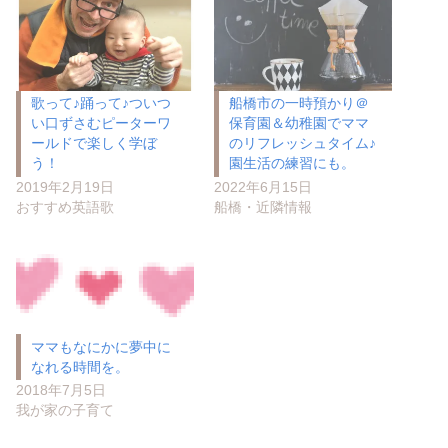
歌って♪踊って♪ついつ
船橋市の一時預かり＠
い口ずさむピーターワ
保育園＆幼稚園でママ
ールドで楽しく学ぼ
のリフレッシュタイム♪
う！
園生活の練習にも。
2019年2月19日
2022年6月15日
おすすめ英語歌
船橋・近隣情報
ママもなにかに夢中に
なれる時間を。
2018年7月5日
我が家の子育て