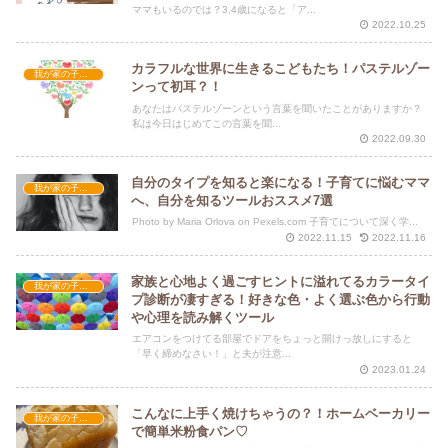
ママもいるのでは？3,4歳になると「ア...
2022.10.25
カラフルな世界に生きるこどもたち！パステルゾー
我が家の子育て
ンって初耳？！
あなたはパステルゾーンという言葉を聞いたことがありますか？
私は今日はじめてこの言葉を聞...
2022.09.30
自分のタイプを知ると楽になる！子育てに悩むママ
我が家の子育て
へ、自分を知るツールおススメ7選
Photo by Maria Orlova on Pexels.com 子育てについて深く学...
2022.11.15
2022.11.16
家族と心地よく過ごすヒントに溢れてるカラータイ
我が家の子育て
プ診断が凄すぎる！好きな色・よく選ぶ色から行動
や心理を読み解くツール
エアコンをつけてる部屋でドアをちょっと開けっ放しにすると
「早く締めなさい！」と夫が注意...
2023.01.24
こんなに上手く焼けちゃうの？！ホームベーカリー
我が家の子育て
で簡単米粉食パン♡