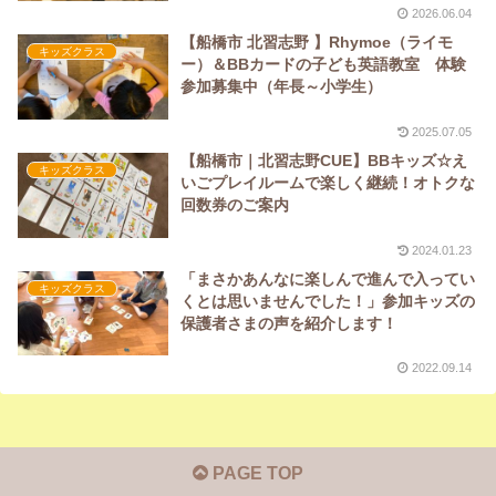
2026.06.04
【船橋市 北習志野 】Rhymoe（ライモ
キッズクラス
ー）＆BBカードの子ども英語教室 体験
参加募集中（年長～小学生）
2025.07.05
【船橋市｜北習志野CUE】BBキッズ☆え
キッズクラス
いごプレイルームで楽しく継続！オトクな
回数券のご案内
2024.01.23
「まさかあんなに楽しんで進んで入ってい
キッズクラス
くとは思いませんでした！」参加キッズの
保護者さまの声を紹介します！
2022.09.14
PAGE TOP