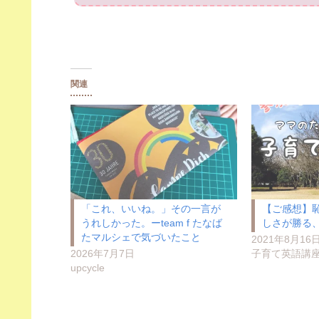
関連
「これ、いいね。」その一言が
【ご感想】
うれしかった。ーteam f たなば
しさが勝る
たマルシェで気づいたこと
2021年8月16
2026年7月7日
子育て英語講
upcycle