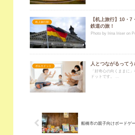
【机上旅行】10・7
机上旅行部
鉄道の旅！
人とつながるってう
ポルカドット
「好奇心の向くままに」
ドットです。 ...
船橋市の親子向けボードゲー