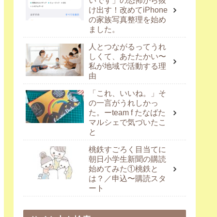
いです」の恐怖から抜
け出す！改めてiPhone
の家族写真整理を始め
ました。
人とつながるってうれ
しくて、あたたかい〜
私が地域で活動する理
由
「これ、いいね。」そ
の一言がうれしかっ
た。ーteam f たなばた
マルシェで気づいたこ
と
桃鉄すごろく目当てに
朝日小学生新聞の購読
始めてみた①桃鉄と
は？／申込〜購読スタ
ート