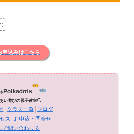
1
)
お申込みはこちら
s
Polkadot
市
あい遊びの親子教室◯
程
│
クラス一覧
│
ブログ
セス
│
お申込・問合せ
ルで問い合わせる