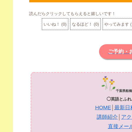
読んだらクリックしてもらえると嬉しいです！
いいね！
(
0
)
なるほど！
(
0
)
やってみます
(
ご予約・
千葉県船橋
◯英語とふれ
HOME
│
最新日
講師紹介
│
アク
直接メー