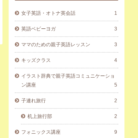
女子英語・オトナ英会話
1
英語ベビーヨガ
3
ママのための親子英語レッスン
3
キッズクラス
4
イラスト辞典で親子英語コミュニケーショ
ン講座
5
子連れ旅行
2
机上旅行部
2
フォニックス講座
9