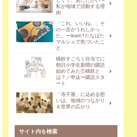
しくて、あたたかい〜
私が地域で活動する理
由
「これ、いいね。」そ
の一言がうれしかっ
た。ーteam f たなばた
マルシェで気づいたこ
と
桃鉄すごろく目当てに
朝日小学生新聞の購読
始めてみた①桃鉄と
は？／申込〜購読スタ
ート
「寺子屋」に込める想
いは、地域のつながり
＆世界の広がり
サイト内を検索