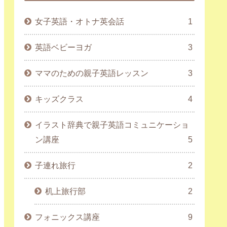
女子英語・オトナ英会話
1
英語ベビーヨガ
3
ママのための親子英語レッスン
3
キッズクラス
4
イラスト辞典で親子英語コミュニケーショ
ン講座
5
子連れ旅行
2
机上旅行部
2
フォニックス講座
9