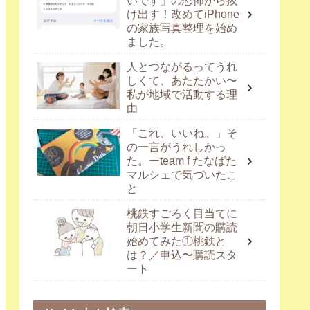
いです」の恐怖から抜
け出す！改めてiPhone
の家族写真整理を始め
ました。
人とつながるってうれ
しくて、あたたかい〜
私が地域で活動する理
由
「これ、いいね。」そ
の一言がうれしかっ
た。ーteam f たなばた
マルシェで気づいたこ
と
桃鉄すごろく目当てに
朝日小学生新聞の購読
始めてみた①桃鉄と
は？／申込〜購読スタ
ート