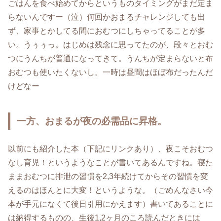
ごはんを食べ始めてからというものタイミングがまだ定ま
らないんですー（泣）何回かおまるチャレンジしても出
ず、家事とかしてる間におむつにしちゃってることが多
い。うぅぅっ。はじめは残念に思ってたのが、段々とおむ
つにうんちが普通になってきて。うんちが定まらないと布
おむつも使いたくないし。一時は昼間はほぼ布だったんだ
けどなー
一方、おまるが夜の必需品に昇格。
以前にも紹介した本（下記にリンクあり）、夜こそおむつ
なし育児！というようなことが書いてあるんですね。寝た
ままおむつに排泄の習慣を2,3年続けてからその習慣を変
えるのはほんとに大変！というような。（ごめんなさい今
本が手元になくて後日引用にかえます）書いてあることに
は納得するものの、生後1,2ヶ月のころ読んだときには