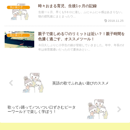
時々おまる育児、生後1ヶ月の記録
我が家の子育て
生後一ヶ月、早くも5キロに達し、ふにゃふにゃ感はあまりない。
朝の授乳後にまとまったウ...
2018.11.25
親子で楽しめる♡のリミットは近い？！親子時間を
我が家の子育て
色濃く過ごす、オススメツール！
今日久しぶりに小学生の娘が登校していきました。年中、年長の2
年は保育園通いだったので夏休みとい...
英語の歌でふれあい遊びのススメ
歌って♪踊って♪ついつい口ずさむピータ
ーワールドで楽しく学ぼう！