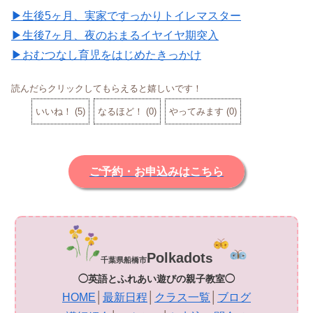
▶生後5ヶ月、実家ですっかりトイレマスター
▶生後7ヶ月、夜のおまるイヤイヤ期突入
▶おむつなし育児をはじめたきっかけ
読んだらクリックしてもらえると嬉しいです！
いいね！
(
5
)
なるほど！
(
0
)
やってみます
(
0
)
ご予約・お申込みはこちら
Polkadot
s
千葉県船橋市
◯英語とふれあい遊びの親子教室◯
HOME
│
最新日程
│
クラス一覧
│
ブログ