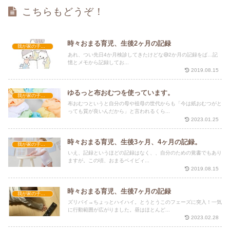
こちらもどうぞ！
時々おまる育児、生後2ヶ月の記録
我が家の子育て
あれ、つい先日4か月検診してきたけどな😅2か月の記録をば…記
憶とメモから記録してお...
2019.08.15
ゆるっと布おむつを使っています。
我が家の子育て
布おむつというと自分の母や祖母の世代からも「今は紙おむつがと
っても質が良いんだから」と言われるくら...
2023.01.25
時々おまる育児、生後3ヶ月、4ヶ月の記録。
我が家の子育て
いえ、記録というほどの記録はなく、、自分のための覚書でもあり
ますが。この頃、おまるベイビィ...
2019.08.15
時々おまる育児、生後7ヶ月の記録
我が家の子育て
ズリバイ→ちょっとハイハイ。とうとうこのフェーズに突入！一気
に行動範囲が広がりました。昼はほとんど...
2023.02.28