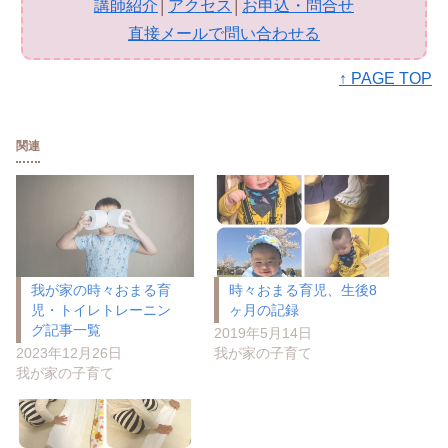
講師紹介
│
アクセス
│
お申込・問合せ
直接メールで問い合わせる
↑ PAGE TOP
関連
我が家の時々おまる育
時々おまる育児、生後8
児・トイレトレーニン
ヶ月の記録
グ記事一覧
2019年5月14日
2023年12月26日
我が家の子育て
我が家の子育て