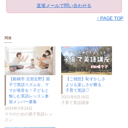
直接メールで問い合わせる
↑ PAGE TOP
関連
【船橋市 北習志野】親
【ご感想】恥ずかしさ
子で英語リズムを、マ
よりも楽しさが勝る、
マが発音を！子どもと
子育て英語♡
愉しむ英語レッスン参
2021年8月16日
加メンバー募集
子育て英語講座
2024年3月24日
ママのための親子英語レッ
スン