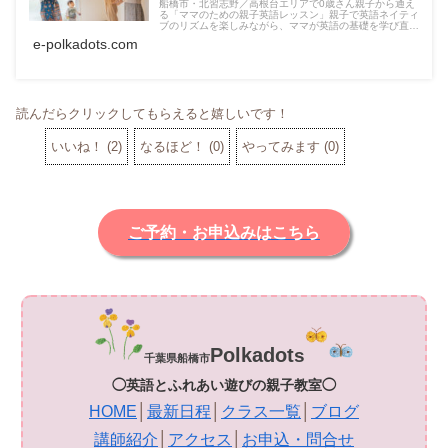
船橋市・北習志野／高根台エリアで0歳さん親子から通え
る「ママのための親子英語レッスン」親子で英語ネイティ
ブのリズムを楽しみながら、ママが英語の基礎を学び直す
継続講座です。親子の日常で使えるミニ英会話も学べま
e-polkadots.com
す。
読んだらクリックしてもらえると嬉しいです！
いいね！
(
2
)
なるほど！
(
0
)
やってみます
(
0
)
ご予約・お申込みはこちら
Polkadot
s
千葉県船橋市
◯英語とふれあい遊びの親子教室◯
HOME
│
最新日程
│
クラス一覧
│
ブログ
講師紹介
│
アクセス
│
お申込・問合せ