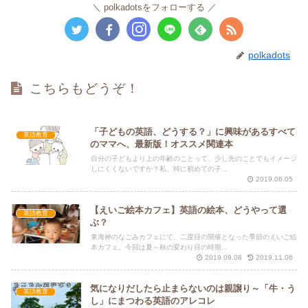
polkadotsをフォローする
polkadots
こちらもどうぞ！
「子どもの英語、どうする？」に興味があるすべて
英語教育
のママへ、最新版！オススメ関連本
自分の子どもより上の年齢のことって、少し先のことでもイメージ
しにくくないですか？私、特に初めての子...
2019.06.05
【えいご絵本カフェ】英語の絵本、どうやって選
英語教育
ぶ？
東海神のなごみカフェにて、二度目の開催となった季節のえいご絵
本カフェ。今回は夏～秋の変わり目の時期...
2019.09.08
2019.11.06
気になりだしたら止まらないのは親譲り～「牛・う
英語教育
し」にまつわる英語のアレコレ