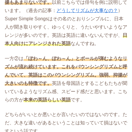
揚もあまりないです。
以前こちらでは俳句を例に説明して
います。（過去の記事：
どうしてリズムが大事なの？
）
Super Simple Songsはその名のとおりシンプルに、日本
人が聞き取りやすく、ゆっくりと、うたいやすいようなア
レンジが多いのです。英語は英語に違いないんですが、
日
本人向けにアレンジされた英語
なんですね。
一方②は
「ぽわ～ん、ぽわ～ん」とボールが弾むようなリ
ズムが流れ続けています。これをバウンシングリズムと呼
んでいて、英語はこのバウンシングリズム。強弱、抑揚が
大きいのも特徴です。
英語を母国語とするこどもたちが聞
いているようなリズム感、スピード感だと思います。こち
らの方が
本来の英語らしい英語
です。
どちらがいいとか悪いとか言いたいのではないのです。た
だ、大きな違いがあるということは知っていて損はないで
すという話です。