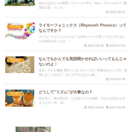
始まりはひとつの疑問…ジャージー牛も「Moo」でいいのか？ 1週
間ほど前、インス...
2020.08.27
ライモーフォニックス（Rhymoe® Phonics）って
英語教育
なんですか？
ライモーフォニックスとは？ 日本語メインで育ってきた子どもた
ちが英語を学ぶとき、...
2022.05.20
2024.07.22
なんでもかんでも英語聞かせればいいってもんじゃ
英語教育
ないのよ！
先日、テレビ番組【関ジャム】のディズニー特集をみたんです。録
画たまってるので、オンエアからだいぶ経...
2019.07.30
どうして”リズム”が大事なの？
英語教育
雨が去り 晴れ渡る空 ひな祭り子らの成長 天からも笑み ひな
まつりで一句。 本...
2021.03.04
2021.04.08