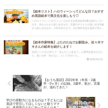
【絵本リスト】ハロウィーンってどんな日？おすす
おすすめ絵本
め英語絵本で異文化を楽しもう♡
ハロウィーン（ハロウィン）のおすすめ英語絵本9冊を紹介してい
ます。赤ちゃんから楽しめるもの、言葉のやりとりが楽しめる年齢
から楽しめるもの、小学生向けまで。ぜひ海外文化を英語で学んで
みましょう！
【絵本作家特集】ぶたのたねでお馴染み、佐々木マ
我が家の子育て
キさんの絵本を紹介します！
以前インスタにUPして「読んだことある？」と質問を投げかけた
ら、思いの外「知らない」という方がいら...
2023.01.22
【おうち英語】2021年冬（年長・2歳
半・0ヶ月）の記録。2歳半、歌が、言葉
が、溢れてきた！
学びの原動力になるものは？子どもには
英語で苦労してほしくないと願うママ
が、未就学のうちにやっておくべきこ