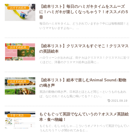
【絵本リスト】毎日のハミガキタイムをスムーズ
おすすめ絵本
に！ハミガキが楽しくなっちゃう？！オススメの５
冊
毎日のハミガキタイム、どうされていますか？中には毎晩格闘！と
いうママもいますよね～。 ...
【絵本リスト】クリスマスもすぐそこ！クリスマス
おすすめ絵本
の英語絵本
ハロウィーンがおわれば、街ナカはクリスマス！クリスマスに近づ
くほどに、洋書のクリスマス絵本は品薄に...
【絵本リスト】絵本で楽しむAnimal Sound♪動物
おすすめ絵本
の鳴き声
英語の動物の鳴き声。日本語とほとんど同じ～というものもあれ
ば、なにそれ！そんな風に鳴いてる？！とい...
2021.09.19
もぐもぐって英語でなんていうの？オススメ英語絵
子育て英語講座
本・食べ物編！
もぐもぐ、むしゃむしゃ…こういうオノマトペって英語でなんてい
うんだろう？ いざ聞かれてみると...