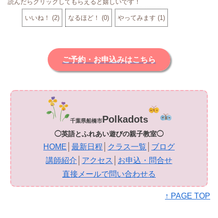
読んだらクリックしてもらえると嬉しいです！
いいね！
(
2
)
なるほど！
(
0
)
やってみます
(
1
)
ご予約・お申込みはこちら
Polkadot
s
千葉県船橋市
◯英語とふれあい遊びの親子教室◯
HOME
│
最新日程
│
クラス一覧
│
ブログ
講師紹介
│
アクセス
│
お申込・問合せ
直接メールで問い合わせる
↑ PAGE TOP