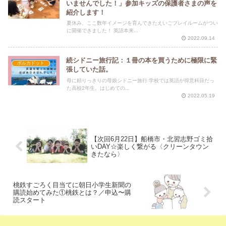
いませんでした！」参加キッズの保護者さまの声を
紹介します！
夏休み、ここ数年イメージを育んできたえいごプレイルームがつい
に開催できました！ 英語本来...
2022.09.14
続シドニー旅行記：１冊の本を買うために極限に緊
ポルカドット
張していた話。
母に頼りっきりの母娘シドニー旅行 学校では英語が得意科目だっ
た高校2年生。はじめての...
2022.05.19
【次回6月22日】船橋市・北習志野ゴミ拾
いDAY☆楽しく繋がる〈クリーンタウン
きたなら〉
桃鉄すごろく目当てに朝日小学生新聞の
購読始めてみた①桃鉄とは？／申込〜購
読スタート