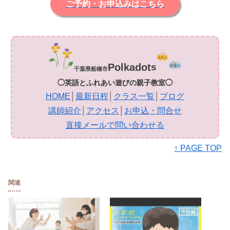
ご予約・お申込みはこちら
Polkadot
s
千葉県船橋市
◯英語とふれあい遊びの親子教室◯
HOME
│
最新日程
│
クラス一覧
│
ブログ
講師紹介
│
アクセス
│
お申込・問合せ
直接メールで問い合わせる
↑ PAGE TOP
関連