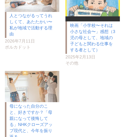
人とつながるってうれ
しくて、あたたかい〜
映画「小学校〜それは
私が地域で活動する理
小さな社会〜」感想（3
由
児の母として、地域の
2026年7月11日
子どもと関わる仕事を
ポルカドット
する者として）
2025年2月13日
その他
母になった自分のこ
と、好きですか？「母
親になって後悔して
る」NHKクローズアッ
プ現代と、今年を振り
返る。