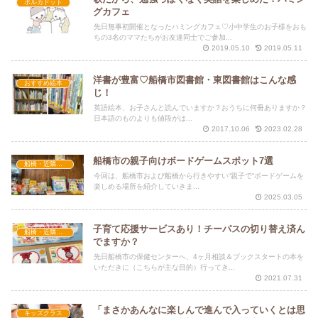
ポルカドット
グカフェ
先日無事初開催となったハミングカフェ♡小中学生のお子様をおも
ちの3名のママたちがお友達同士でご参加...
2019.05.10
2019.05.11
洋書が豊富♡船橋市図書館・東図書館はこんな感
おすすめ絵本
じ！
英語絵本、お子さんと読んでいますか？おうちに何冊ありますか？
日本語のものよりも値段がは...
2017.10.06
2023.02.28
船橋市の親子向けボードゲームスポット7選
船橋・近隣情報
今回は、船橋市および船橋から行きやすい“親子で“ボードゲームを
楽しめる場所を紹介していきま...
2025.03.05
子育て応援サービスあり！チーパスの切り替え済ん
船橋・近隣情報
でますか？
先日船橋市の保健センターへ、4ヶ月相談＆ブックスタートの本を
いただきに（こちらが主な目的）行ってき...
2021.07.31
「まさかあんなに楽しんで進んで入っていくとは思
キッズクラス