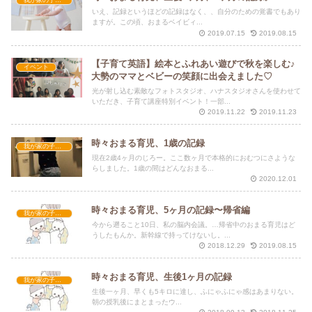
我が家の子育て
いえ、記録というほどの記録はなく、、自分のための覚書でもあり
ますが。この頃、おまるベイビィ...
2019.07.15
2019.08.15
【子育て英語】絵本とふれあい遊びで秋を楽しむ♪
イベント
大勢のママとベビーの笑顔に出会えました♡
光が射し込む素敵なフォトスタジオ、ハナスタジオさんを使わせて
いただき、子育て講座特別イベント！一部...
2019.11.22
2019.11.23
時々おまる育児、1歳の記録
我が家の子育て
現在2歳4ヶ月のじろー。ここ数ヶ月で本格的におむつにさような
らしました。1歳の間はどんなおまる...
2020.12.01
時々おまる育児、5ヶ月の記録〜帰省編
我が家の子育て
今から遡ること10日、私の脳内会議。…帰省中のおまる育児はど
うしたもんか。新幹線で持ってけないし。...
2018.12.29
2019.08.15
時々おまる育児、生後1ヶ月の記録
我が家の子育て
生後一ヶ月、早くも5キロに達し、ふにゃふにゃ感はあまりない。
朝の授乳後にまとまったウ...