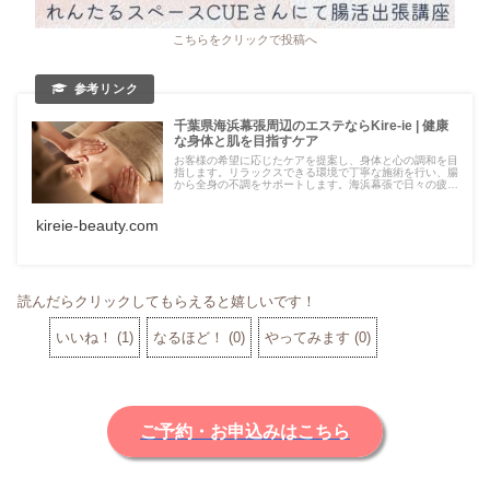
こちらをクリックで投稿へ
千葉県海浜幕張周辺のエステならKire-ie | 健康
な身体と肌を目指すケア
お客様の希望に応じたケアを提案し、身体と心の調和を目
指します。リラックスできる環境で丁寧な施術を行い、腸
から全身の不調をサポートします。海浜幕張で日々の疲れ
を癒し、健やかな毎日を取り戻しませんか。
kireie-beauty.com
読んだらクリックしてもらえると嬉しいです！
いいね！
(
1
)
なるほど！
(
0
)
やってみます
(
0
)
ご予約・お申込みはこちら