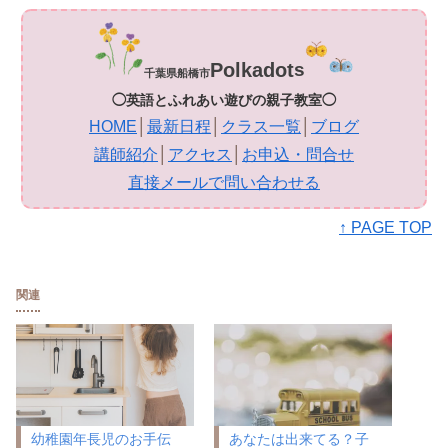
Polkadot
s
千葉県船橋市
◯英語とふれあい遊びの親子教室◯
HOME
│
最新日程
│
クラス一覧
│
ブログ
講師紹介
│
アクセス
│
お申込・問合せ
直接メールで問い合わせる
↑ PAGE TOP
関連
幼稚園年長児のお手伝
あなたは出来てる？子