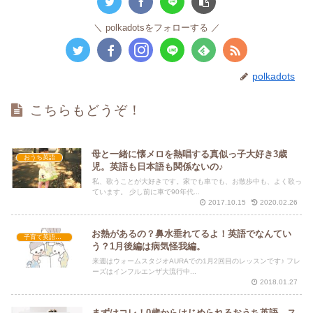
polkadotsをフォローする
polkadots
こちらもどうぞ！
母と一緒に懐メロを熱唱する真似っ子大好き3歳
おうち英語
児。英語も日本語も関係ないの♪
私、歌うことが大好きです。家でも車でも、お散歩中も、よく歌っ
ています。 少し前に車で90年代...
2017.10.15
2020.02.26
お熱があるの？鼻水垂れてるよ！英語でなんてい
子育て英語講座
う？1月後編は病気怪我編。
来週はウォームスタジオAURAでの1月2回目のレッスンです♪ フレ
ーズはインフルエンザ大流行中...
2018.01.27
まずはコレ！0歳からはじめられるおうち英語、ス