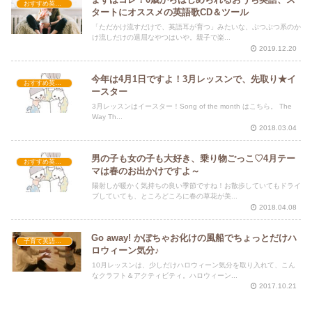
おすすめ英語歌
タートにオススメの英語歌CD＆ツール
「ただかけ流すだけで、英語耳が育つ」みたいな、ぶつぶつ系のか
け流しだけの退屈なやつはいや。親子で楽...
2019.12.20
今年は4月1日ですよ！3月レッスンで、先取り★イ
おすすめ英語歌
ースター
3月レッスンはイースター！Song of the month はこちら。 The
Way Th...
2018.03.04
男の子も女の子も大好き、乗り物ごっこ♡4月テー
おすすめ英語歌
マは春のお出かけですよ～
陽射しが暖かく気持ちの良い季節ですね！お散歩していてもドライ
ブしていても、ところどころに春の草花が美...
2018.04.08
Go away! かぼちゃお化けの風船でちょっとだけハ
子育て英語講座
ロウィーン気分♪
10月レッスンは、少しだけハロウィーン気分を取り入れて、こん
なクラフト＆アクティビティ。ハロウィーン...
2017.10.21