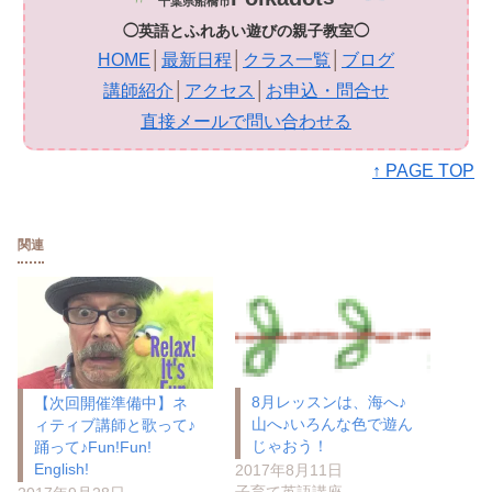
千葉県船橋市
◯英語とふれあい遊びの親子教室◯
HOME
│
最新日程
│
クラス一覧
│
ブログ
講師紹介
│
アクセス
│
お申込・問合せ
直接メールで問い合わせる
↑ PAGE TOP
関連
8月レッスンは、海へ♪
【次回開催準備中】ネ
山へ♪いろんな色で遊ん
ィティブ講師と歌って♪
じゃおう！
踊って♪Fun!Fun!
English!
2017年8月11日