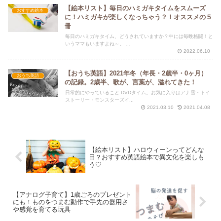
【絵本リスト】毎日のハミガキタイムをスムーズ
おすすめ絵本
に！ハミガキが楽しくなっちゃう？！オススメの５
冊
毎日のハミガキタイム、どうされていますか？中には毎晩格闘！と
いうママもいますよね～。 ...
2022.06.10
【おうち英語】2021年冬（年長・2歳半・0ヶ月）
おうち英語
の記録。2歳半、歌が、言葉が、溢れてきた！
日常的にやっていること DVDタイム。お気に入りはアナ雪・トイ
ストーリー・モンスターズイ...
2021.03.10
2021.04.08
【絵本リスト】ハロウィーンってどんな
日？おすすめ英語絵本で異文化を楽しも
う♡
【アナログ子育て】1歳ごろのプレゼント
にも！ものをつまむ動作で手先の器用さ
や感覚を育てる玩具