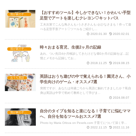
【おすすめツール】今しかできない！かわいい手型
我が家の子育て
足型でアートを楽しむクレヨン♡キットパス
工夫次第でこんな鳥さんも♪うさぎさんも♪おひなさまも！作って遊
べる足型手形アート♡ツールをご紹介し...
2020.01.30
2020.02.01
時々おまる育児、生後2ヶ月の記録
我が家の子育て
あれ、つい先日4か月検診してきたけどな😅2か月の記録をば…記
憶とメモから記録してお...
2018.11.25
2019.08.15
英語はおうち遊びの中で覚えられる！園児さん、小
おうち英語
学生向けのゲーム・オススメ7選
突然ですが、あなたは何歳ごろから英語に触れてきましたか？私自
身は英語は中学で初めて教科として学びま...
2024.08.07
自分のタイプを知ると楽になる！子育てに悩むママ
我が家の子育て
へ、自分を知るツールおススメ7選
Photo by Maria Orlova on Pexels.com 子育てについて深く学...
2022.11.15
2022.11.16