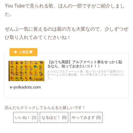
You Tubeで見られる歌、ほんの一部ですがご紹介しまし
た。
ぜんぶ一気に覚えるのは親の方も大変なので、少しずつぜ
ひ取り入れてみてくださいね！
【おうち英語】アルファベット表をせっかく貼
るなら、知っておきたいコト！！
おうちにアルファベット表、貼っていますか？近所のスシ
ローによく行く我が家。キッズ用スタンプカードのポイン
ト...
e-polkadots.com
読んだらクリックしてもらえると嬉しいです！
いいね！
(
1
)
なるほど！
(
0
)
やってみます
(
0
)