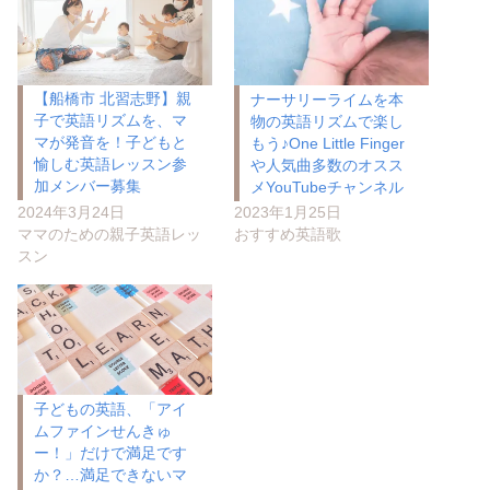
【船橋市 北習志野】親
ナーサリーライムを本
子で英語リズムを、マ
物の英語リズムで楽し
マが発音を！子どもと
もう♪One Little Finger
愉しむ英語レッスン参
や人気曲多数のオスス
加メンバー募集
メYouTubeチャンネル
2024年3月24日
2023年1月25日
ママのための親子英語レッ
おすすめ英語歌
スン
子どもの英語、「アイ
ムファインせんきゅ
ー！」だけで満足です
か？…満足できないマ