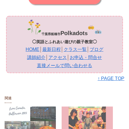
Polkadot
s
千葉県船橋市
◯英語とふれあい遊びの親子教室◯
HOME
│
最新日程
│
クラス一覧
│
ブログ
講師紹介
│
アクセス
│
お申込・問合せ
直接メールで問い合わせる
↑ PAGE TOP
関連