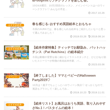
&Footprintでプチクラフトを楽しむ会。
10/24火曜日、10月2回目のレッスン、メインイベントはハロウィ
ーンクラフト♡ みんなの手足...
2017.10.26
春を感じる♪おすすめ英語絵本とおもちゃ
おすすめ絵本
今回のAURAでは、春を感じられる絵本をご紹介したいなーと思っ
て選んでみました！
2019.03.26
2019.08.14
【絵本作家特集】ティッチでお馴染み、パットハッ
おすすめ絵本
チンス（Pat Hutchins）の絵本紹介
今回は動物や背景を描く細かなイラストのタッチと、ひとひねり効
いたストーリーが特徴の有名絵本作家、パ...
2023.03.06
【終了しました】ママとベビーのHalloween
イベント
Party2019♡
10月は！親子でちょこっとハロウィーン気分♡ せっかくなので、
英語もプラスして！楽しんでみ...
2019.10.23
2019.11.01
【絵本リスト】お風呂はおうち英語、取り入れやす
おすすめ絵本
さNo.1！バスタイムの絵本！