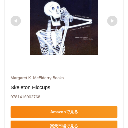
Margaret K. McElderry Books
Skeleton Hiccups
9781416902768
Amazonで見る
楽天市場で見る