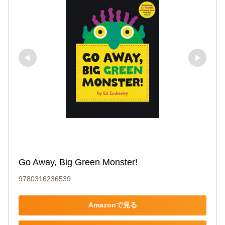
Go Away, Big Green Monster!
9780316236539
Amazonで見る