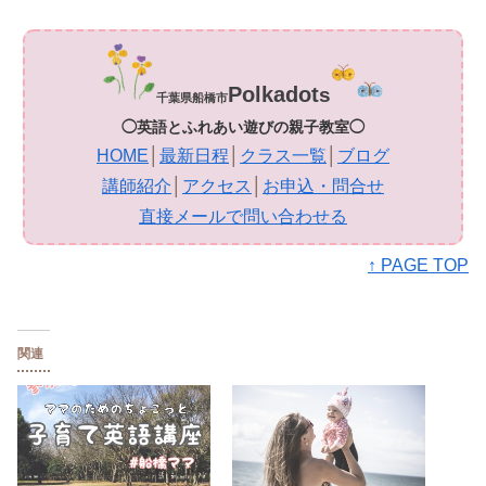
Polkadot
s
千葉県船橋市
◯英語とふれあい遊びの親子教室◯
HOME
│
最新日程
│
クラス一覧
│
ブログ
講師紹介
│
アクセス
│
お申込・問合せ
直接メールで問い合わせる
↑ PAGE TOP
関連