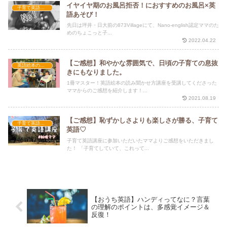
イヤイヤ期のお風呂拒否！におすすめのお風呂×英
子育て英語講座
語あそび！
先日は坪井・日大前の873Villageにて、Nano-english認定ママのた
めのちょこっと子...
2022.04.22
【ご感想】和やかな雰囲気で、日頃の子育ての息抜
英語絵本の読み聞かせ方講座
きにもなりました。
1冊マスター！英語絵本の読み聞かせ方講座を受講してくださった
ママからのご感想を紹介します！...
2021.08.19
【ご感想】恥ずかしさよりも楽しさが勝る、子育て
子育て英語講座
英語♡
子育て英語講座に参加いただいたママよりご感想をいただきまし
た！ 「子育てしていて、これって...
【おうち英語】ハンディってなに？言葉
の理解のポイントは、多感覚イメージ＆
反復！