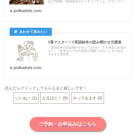
語入門講座！英語絵本やナーサリーライム（マザーグー
ス）などの手遊び歌、語りかけフレーズ、スキンシップ遊
びと盛りだくさんです。
e-polkadots.com
1冊マスター！®英語絵本の読み聞かせ方講座
・英語絵本の読み聞かせをしてみたい・でも発音に自信が
ない。・絵本ならではの表現が理解できないときがある・
そもそも英語絵...
e-polkadots.com
読んだらクリックしてもらえると嬉しいです！
いいね！
(
1
)
なるほど！
(
0
)
やってみます
(
0
)
ご予約・お申込みはこちら