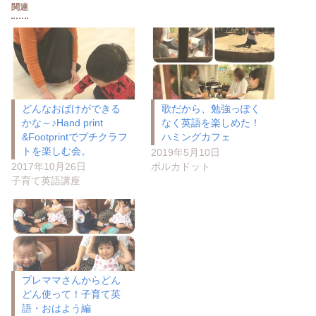
関連
どんなおばけができる
歌だから、勉強っぽく
かな～♪Hand print
なく英語を楽しめた！
&Footprintでプチクラフ
ハミングカフェ
トを楽しむ会。
2019年5月10日
2017年10月26日
ポルカドット
子育て英語講座
プレママさんからどん
どん使って！子育て英
語・おはよう編