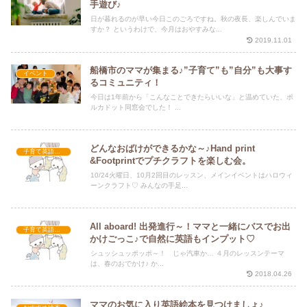
手遊び♪
日が暮れるのが早い今日このごろですね。秋の夜長、楽しんでいま
すか？ というわけで、今月はおやすみな...
2019.11.01
船橋市のママが集まる♪”子育て”も”自分”も大事す
イベント
るコミュニティ！
今日は1年前から「こんなことできたらいいな」と温めていた、ポ
ルカドット同窓会でした！ ...
どんなおばけができるかな～♪Hand print
子育て英語講座
&Footprintでプチクラフトを楽しむ会。
10/24火曜日、10月2回目のレッスン、メインイベントはハロウィ
ーンクラフト♡ みんなの手足...
All aboard! 出発進行～！ママと一緒にバスでお出
子育て英語講座
かけごっこ♪で自然に英語もインプット♡
シュッシュッポッポ～！ じゃ汽車か… ４月のレッスンテーマ
は、春のおでかけ♪ か...
2018.04.26
ママのお気に入り英語絵本を見つけましょ♪