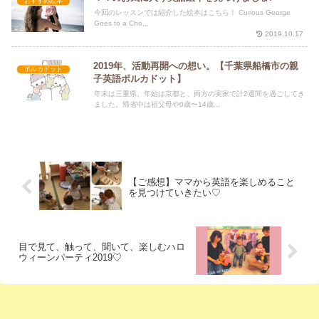
おすすめ絵本
今回のレッスンでは紹介した絵本はこちら！ Curious George
Goes to a Cho...
2019.10.17
2019年、活動再開への想い。【千葉県船橋市の親
ポルカドット
子英語ポルカドット】
年末は三重県、年始は京都と、両方の実家で計2週間を過ごしてき
ました。帰省中は祖父母や0歳〜14歳...
【ご感想】ママから英語を楽しめること
を見つけていきたい♡
目で見て、触って、聞いて、楽しむハロ
ウィーンパーティ2019♡