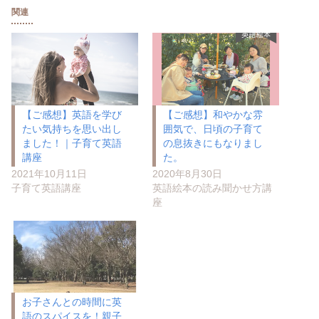
関連
【ご感想】英語を学び
【ご感想】和やかな雰
たい気持ちを思い出し
囲気で、日頃の子育て
ました！｜子育て英語
の息抜きにもなりまし
講座
た。
2021年10月11日
2020年8月30日
子育て英語講座
英語絵本の読み聞かせ方講
座
お子さんとの時間に英
語のスパイスを！親子