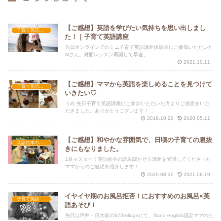
【ご感想】英語を学びたい気持ちを思い出しまし
子育て英語講座
た！｜子育て英語講座
先日オンラインでのミニ子育て英語講座体験会にご参加いただいた
Mさん。対面レッスン再開して早速、...
2021.10.11
【ご感想】ママから英語を楽しめることを見つけて
子育て英語講座
いきたい♡
うめ 先日子育て英語講座にご参加いただいた方よりご感想をいた
だきました。ありがとうございます！ ...
2019.10.20
2020.05.11
【ご感想】和やかな雰囲気で、日頃の子育ての息抜
英語絵本の読み聞かせ方講座
きにもなりました。
1冊マスター！英語絵本の読み聞かせ方講座を受講してくださった
ママからのご感想を紹介します！...
2020.08.30
2021.08.19
イヤイヤ期のお風呂拒否！におすすめのお風呂×英
子育て英語講座
語あそび！
先日は坪井・日大前の873Villageにて、Nano-english認定ママのた