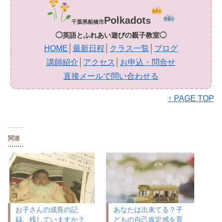
Polkadot
s
千葉県船橋市
◯英語とふれあい遊びの親子教室◯
HOME
│
最新日程
│
クラス一覧
│
ブログ
講師紹介
│
アクセス
│
お申込・問合せ
直接メールで問い合わせる
↑ PAGE TOP
関連
お子さんの成長の記
あなたは出来てる？子
録、残していますか？
どもの自己肯定感を育