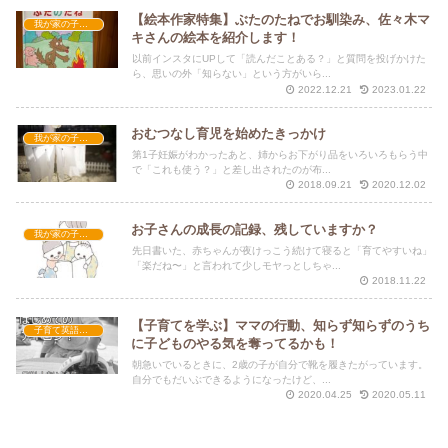
【絵本作家特集】ぶたのたねでお馴染み、佐々木マ
我が家の子育て
キさんの絵本を紹介します！
以前インスタにUPして「読んだことある？」と質問を投げかけた
ら、思いの外「知らない」という方がいら...
2022.12.21
2023.01.22
おむつなし育児を始めたきっかけ
我が家の子育て
第1子妊娠がわかったあと、姉からお下がり品をいろいろもらう中
で「これも使う？」と差し出されたのが布...
2018.09.21
2020.12.02
お子さんの成長の記録、残していますか？
我が家の子育て
先日書いた、赤ちゃんが夜けっこう続けて寝ると「育てやすいね」
「楽だね〜」と言われて少しモヤっとしちゃ...
2018.11.22
【子育てを学ぶ】ママの行動、知らず知らずのうち
子育て英語講座
に子どものやる気を奪ってるかも！
朝急いでいるときに、2歳の子が自分で靴を履きたがっています。
自分でもだいぶできるようになったけど、...
2020.04.25
2020.05.11