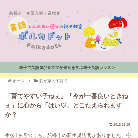
親子で英語遊び＆ママが発音を学ぶ親子英語レッスン
ホーム
我が家の子育て
「育てやすい子ねぇ」「今が一番良いときね
ぇ」に心から「はい♡」とこたえられます
か？
2018.11.18
生後1ヶ月のころ、船橋市の新生児訪問がありました。今