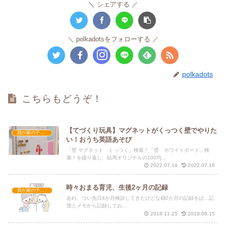
シェアする
polkadotsをフォローする
polkadots
こちらもどうぞ！
【てづくり玩具】マグネットがくっつく壁でやりた
我が家の子育て
い！おうち英語あそび
「壁 マグネット くっつく」検索！「壁 ホワイトボード」検
索！を繰り返し、結局オリジナルの100均...
2022.07.14
2022.07.16
時々おまる育児、生後2ヶ月の記録
我が家の子育て
あれ、つい先日4か月検診してきたけどな😅2か月の記録をば…記
憶とメモから記録してお...
2018.11.25
2019.08.15