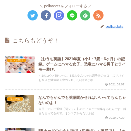
polkadotsをフォローする
polkadots
こちらもどうぞ！
【おうち英語】2021年夏（小1・3歳・6ヶ月）の記
おうち英語
録。ゲームにハマる女子、恐竜にハマる男子とライ
モー遊び。
小1のコウメ姉ちゃん、3歳おやんちゃお調子者のタロ、ズリバイ
お座りと爆速成長中のジロ、3人姉弟と母...
2021.09.07
なんでもかんでも英語聞かせればいいってもんじゃ
英語教育
ないのよ！
先日、テレビ番組【関ジャム】のディズニー特集をみたんです。録
画たまってるので、オンエアからだいぶ経...
2019.07.30
BBカードのおうち遊び（初級編）：家庭でも、1セ