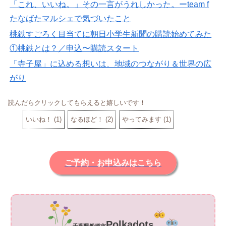
「これ、いいね。」その一言がうれしかった。ーteam f
たなばたマルシェで気づいたこと
桃鉄すごろく目当てに朝日小学生新聞の購読始めてみた
①桃鉄とは？／申込〜購読スタート
「寺子屋」に込める想いは、地域のつながり＆世界の広
がり
読んだらクリックしてもらえると嬉しいです！
いいね！
(
1
)
なるほど！
(
2
)
やってみます
(
1
)
ご予約・お申込みはこちら
Polkadot
s