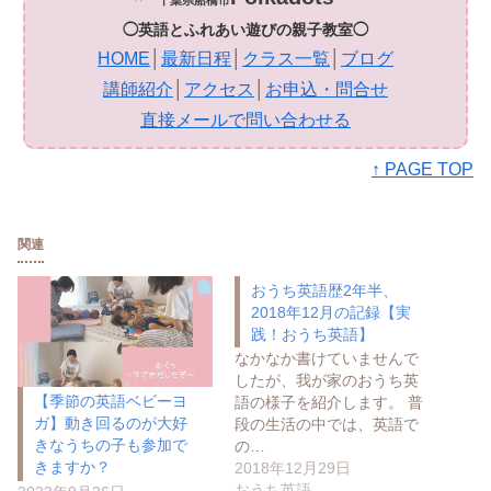
千葉県船橋市
◯英語とふれあい遊びの親子教室◯
HOME
│
最新日程
│
クラス一覧
│
ブログ
講師紹介
│
アクセス
│
お申込・問合せ
直接メールで問い合わせる
↑ PAGE TOP
関連
おうち英語歴2年半、
2018年12月の記録【実
践！おうち英語】
なかなか書けていませんで
したが、我が家のおうち英
【季節の英語ベビーヨ
語の様子を紹介します。 普
ガ】動き回るのが大好
段の生活の中では、英語で
きなうちの子も参加で
の…
きますか？
2018年12月29日
おうち英語