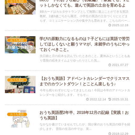
おうち英語
ットしかなくても、遊んで英語の土台を育めるよ
BBカードはカルタやトランプとして無限に遊ぶことができる英語
教材。2歳3歳ごろから園児、小学生の英語の土台づくりにとどま
らず、コミュニケーション力や集中力も育めます。こちらのページ
では英語レベル別に親子で遊べるゲームを紹介。当教室ではBBカ
2025.12.18
ードをおうち英語に取り入れるオンライン個別サポートも行ってお
ります。
学びの原動力になるものは？子どもには英語で苦労
おうち英語
してほしくないと願うママが、未就学のうちにやっ
ておくべきこと。
先日娘と月の絵本を読んでいたときのこと。夏休みということもあ
り普段の絵本タイムよりゆったりとした気...
2021.07.27
【おうち英語】アドベントカレンダーでクリスマス
おうち英語
までのカウントダウン！とことん楽しもう♪
今年も残りわずかになってきましたね！今回は今年のアドベントカ
レンダーをご紹介します。 そもそ...
2022.12.14
2025.10.31
おうち英語歴2年半、2018年12月の記録【実践！お
おうち英語
うち英語】
なかなか書けていませんでしたが、我が家のおうち英語の様子を紹
介します。 普段の生活の中では、英...
2018.12.29