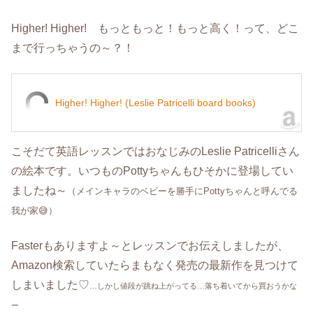
Higher! Higher! もっともっと！もっと高く！って、どこ
まで行っちゃうの～？！
Higher! Higher! (Leslie Patricelli board books)
こそだて英語レッスンではおなじみのLeslie Patricelliさん
の絵本です。いつものPottyちゃんもひそかに登場してい
ましたね～
（メインキャラのベビーを勝手にPottyちゃんと呼んでる
我が家😅）
Fasterもありますよ～とレッスンでお伝えしましたが、
Amazon検索していたらまもなく発売の最新作を見つけて
しまいました♡
…しかし値段が跳ね上がってる…落ち着いてから買おうかな
ー