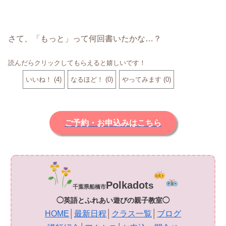
さて、「もっと」って何回書いたかな…？
読んだらクリックしてもらえると嬉しいです！
いいね！
(
4
)
なるほど！
(
0
)
やってみます
(
0
)
ご予約・お申込みはこちら
Polkadot
s
千葉県船橋市
◯英語とふれあい遊びの親子教室◯
HOME
│
最新日程
│
クラス一覧
│
ブログ