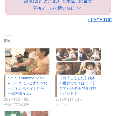
講師紹介
│
アクセス
│
お申込・問合せ
直接メールで問い合わせる
↑ PAGE TOP
関連
Soup is yummy! Soap
【終了しました】絵本
is…?! まねっこ大好きな
の世界であそぼう♡子
子どもたちと楽しむ英
育て英語講座 特別体験
語絵本タイム♪
イベント！
2017年10月6日
2019年11月14日
子育て英語講座
イベント