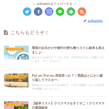
polkadotsをフォローする
polkadots
こちらもどうぞ！
普段のお出かけや旅行の持ち物リストに絵本も加え
おすすめ絵本
ましょ♪
あけましておめでとうございます。今年1年もよろしくお願いいた
します。 すー。さんによ...
Put on♪Put on♪何回言った？！英語はとにかく繰
子育て英語講座
り返してマスター♪
先日はウォームスタジオAURAで、こそだて英語レッスン12月1回
目を開催しました！ い...
【絵本リスト】クリスマスもすぐそこ！クリスマス
おすすめ絵本
の英語絵本