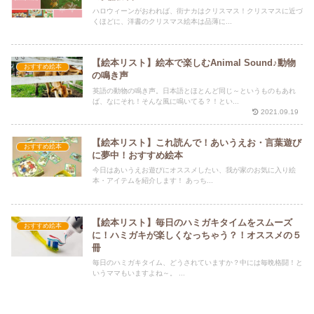
ハロウィーンがおわれば、街ナカはクリスマス！クリスマスに近づ
くほどに、洋書のクリスマス絵本は品薄に...
【絵本リスト】絵本で楽しむAnimal Sound♪動物
おすすめ絵本
の鳴き声
英語の動物の鳴き声。日本語とほとんど同じ～というものもあれ
ば、なにそれ！そんな風に鳴いてる？！とい...
2021.09.19
【絵本リスト】これ読んで！あいうえお・言葉遊び
おすすめ絵本
に夢中！おすすめ絵本
今日はあいうえお遊びにオススメしたい、我が家のお気に入り絵
本・アイテムを紹介します！ あっち...
【絵本リスト】毎日のハミガキタイムをスムーズ
おすすめ絵本
に！ハミガキが楽しくなっちゃう？！オススメの５
冊
毎日のハミガキタイム、どうされていますか？中には毎晩格闘！と
いうママもいますよね～。 ...