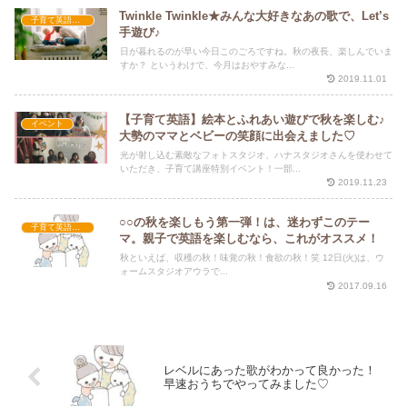
Twinkle Twinkle★みんな大好きなあの歌で、Let’s
子育て英語講座
手遊び♪
日が暮れるのが早い今日このごろですね。秋の夜長、楽しんでいま
すか？ というわけで、今月はおやすみな...
2019.11.01
【子育て英語】絵本とふれあい遊びで秋を楽しむ♪
イベント
大勢のママとベビーの笑顔に出会えました♡
光が射し込む素敵なフォトスタジオ、ハナスタジオさんを使わせて
いただき、子育て講座特別イベント！一部...
2019.11.23
○○の秋を楽しもう第一弾！は、迷わずこのテー
子育て英語講座
マ。親子で英語を楽しむなら、これがオススメ！
秋といえば、収穫の秋！味覚の秋！食欲の秋！笑 12日(火)は、ウ
ォームスタジオアウラで...
2017.09.16
レベルにあった歌がわかって良かった！
早速おうちでやってみました♡