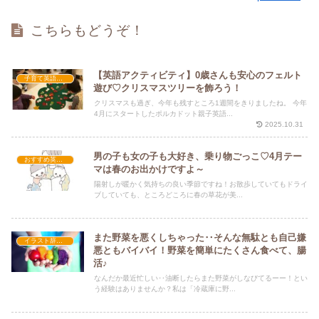
こちらもどうぞ！
【英語アクティビティ】0歳さんも安心のフェルト
子育て英語講座
遊び♡クリスマスツリーを飾ろう！
クリスマスも過ぎ、今年も残すところ1週間をきりましたね。 今年
4月にスタートしたポルカドット親子英語...
2025.10.31
男の子も女の子も大好き、乗り物ごっこ♡4月テー
おすすめ英語歌
マは春のお出かけですよ～
陽射しが暖かく気持ちの良い季節ですね！お散歩していてもドライ
ブしていても、ところどころに春の草花が美...
また野菜を悪くしちゃった‥そんな無駄とも自己嫌
イラスト辞典で親子英語コミュニケーション講座
悪ともバイバイ！野菜を簡単にたくさん食べて、腸
活♪
なんだか最近忙しい‥油断したらまた野菜がしなびてるーー！とい
う経験はありませんか？私は「冷蔵庫に野...