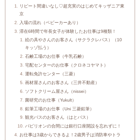
リピート間違いなし♡超充実のはじめてキッザニア東
京
入場の流れ（ベビーカーあり）
滞在6時間で年長女子が体験したお仕事は9種類！
絵の具やさんのお客さん（サクラクレパス）（10
キッゾ払う）
石鹸工場のお仕事（牛乳石鹸）
宅配センターのお仕事（クロネコヤマト）
運転免許センター（三菱）
画材屋さんのお客さん（三井不動産）
ソフトクリーム屋さん（nissei）
菌研究のお仕事（Yukult）
鉛筆工場のお仕事（Uni 三菱鉛筆）
観光バスのお客さん（はとバス）
パビリオンの合間には銀行口座開設を忘れずに！
お仕事は3歳からできるよ！2歳男子は消防車やトラ