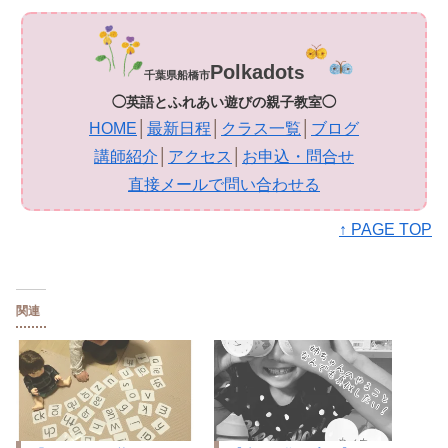
Polkadot
s
千葉県船橋市
◯英語とふれあい遊びの親子教室◯
HOME
│
最新日程
│
クラス一覧
│
ブログ
講師紹介
│
アクセス
│
お申込・問合せ
直接メールで問い合わせる
↑ PAGE TOP
関連