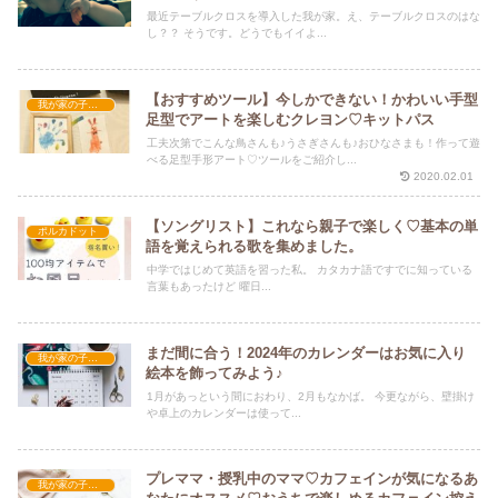
最近テーブルクロスを導入した我が家。え、テーブルクロスのはな
し？？ そうです。どうでもイイよ...
【おすすめツール】今しかできない！かわいい手型
我が家の子育て
足型でアートを楽しむクレヨン♡キットパス
工夫次第でこんな鳥さんも♪うさぎさんも♪おひなさまも！作って遊
べる足型手形アート♡ツールをご紹介し...
2020.02.01
【ソングリスト】これなら親子で楽しく♡基本の単
ポルカドット
語を覚えられる歌を集めました。
中学ではじめて英語を習った私。 カタカナ語ですでに知っている
言葉もあったけど 曜日...
まだ間に合う！2024年のカレンダーはお気に入り
我が家の子育て
絵本を飾ってみよう♪
1月があっという間におわり、2月もなかば。 今更ながら、壁掛け
や卓上のカレンダーは使って...
プレママ・授乳中のママ♡カフェインが気になるあ
我が家の子育て