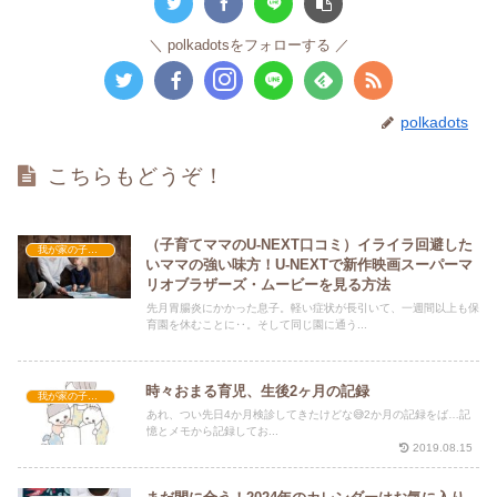
polkadotsをフォローする
polkadots
こちらもどうぞ！
（子育てママのU-NEXT口コミ）イライラ回避した
我が家の子育て
いママの強い味方！U-NEXTで新作映画スーパーマ
リオブラザーズ・ムービーを見る方法
先月胃腸炎にかかった息子。軽い症状が長引いて、一週間以上も保
育園を休むことに‥。そして同じ園に通う...
時々おまる育児、生後2ヶ月の記録
我が家の子育て
あれ、つい先日4か月検診してきたけどな😅2か月の記録をば…記
憶とメモから記録してお...
2019.08.15