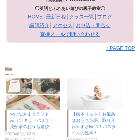
◯英語とふれあい遊びの親子教室◯
HOME
│
最新日程
│
クラス一覧
│
ブログ
講師紹介
│
アクセス
│
お申込・問合せ
直接メールで問い合わせる
↑ PAGE TOP
関連
おひなさまクラフト
【絵本リスト】お風呂
vol.1♡キットパスで！
はおうち英語、取り入
我が家のおうち遊び。
れやすさNo.1！バスタ
イムの絵本！
2020年2月12日