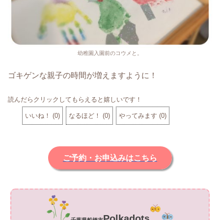
幼稚園入園前のコウメと。
ゴキゲンな親子の時間が増えますように！
読んだらクリックしてもらえると嬉しいです！
いいね！
(
0
)
なるほど！
(
0
)
やってみます
(
0
)
ご予約・お申込みはこちら
Polkadot
s
千葉県船橋市