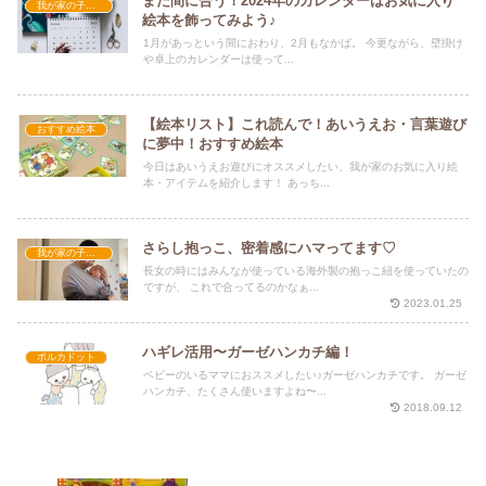
まだ間に合う！2024年のカレンダーはお気に入り
我が家の子育て
絵本を飾ってみよう♪
1月があっという間におわり、2月もなかば。 今更ながら、壁掛け
や卓上のカレンダーは使って...
【絵本リスト】これ読んで！あいうえお・言葉遊び
おすすめ絵本
に夢中！おすすめ絵本
今日はあいうえお遊びにオススメしたい、我が家のお気に入り絵
本・アイテムを紹介します！ あっち...
さらし抱っこ、密着感にハマってます♡
我が家の子育て
長女の時にはみんなが使っている海外製の抱っこ紐を使っていたの
ですが、 これで合ってるのかなぁ...
2023.01.25
ハギレ活用〜ガーゼハンカチ編！
ポルカドット
ベビーのいるママにおススメしたい♪ガーゼハンカチです。 ガーゼ
ハンカチ、たくさん使いますよね〜...
2018.09.12