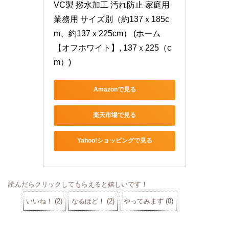
VC製 撥水加工 汚れ防止 家庭用 
業務用 サイズ別（約137ｘ185c
m、約137ｘ225cm） (ホーム
【オフホワイト】, 137ｘ225（c
m）)
Amazonで見る
楽天市場で見る
Yahoo!ショッピングで見る
読んだらクリックしてもらえると嬉しいです！
いいね！
(
2
)
なるほど！
(
2
)
やってみます
(
0
)