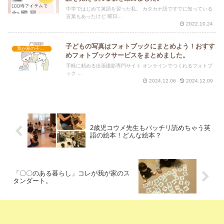
中学ではじめて英語を習った私。 カタカナ語ですでに知っている
言葉もあったけど 曜日...
2022.10.24
子どもの写真はフォトブックにまとめよう！おすす
我が家の子育て
めフォトブックサービスをまとめました。
手軽に頼める出張撮影専門サイト オンラインでつくれるフォトブ
ック ...
2024.12.06
2024.12.09
2歳児コウメ先生もバッチリ読めちゃう英
語の絵本！どんな絵本？
「〇〇のある暮らし」コレが我が家のス
タンダート。