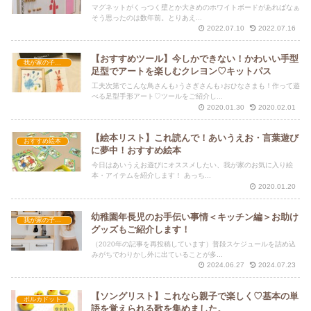
マグネットがくっつく壁とか大きめのホワイトボードがあればなぁ
そう思ったのは数年前。とりあえ...
2022.07.10
2022.07.16
【おすすめツール】今しかできない！かわいい手型
我が家の子育て
足型でアートを楽しむクレヨン♡キットパス
工夫次第でこんな鳥さんも♪うさぎさんも♪おひなさまも！作って遊
べる足型手形アート♡ツールをご紹介し...
2020.01.30
2020.02.01
【絵本リスト】これ読んで！あいうえお・言葉遊び
おすすめ絵本
に夢中！おすすめ絵本
今日はあいうえお遊びにオススメしたい、我が家のお気に入り絵
本・アイテムを紹介します！ あっち...
2020.01.20
幼稚園年長児のお手伝い事情＜キッチン編＞お助け
我が家の子育て
グッズもご紹介します！
（2020年の記事を再投稿しています）普段スケジュールを詰め込
みがちでわりかし外に出ていることが多...
2024.06.27
2024.07.23
【ソングリスト】これなら親子で楽しく♡基本の単
ポルカドット
語を覚えられる歌を集めました。