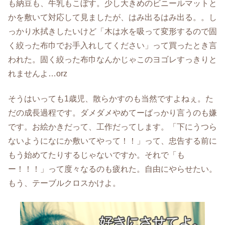
も納豆も、牛乳もこぼす。少し大きめのビニールマットと
かを敷いて対応して見ましたが、はみ出るはみ出る。。し
っかり水拭きしたいけど「木は水を吸って変形するので固
く絞った布巾でお手入れしてください」って買ったとき言
われた。固く絞った布巾なんかじゃこのヨゴレすっきりと
れませんよ…orz
そうはいっても1歳児、散らかすのも当然ですよねぇ。た
だの成長過程です。ダメダメやめてーばっかり言うのも嫌
です。お絵かきだって、工作だってします。「下にうつら
ないようになにか敷いてやって！！」って、忠告する前に
もう始めてたりするじゃないですか。それで「も
ー！！！」って度々なるのも疲れた。自由にやらせたい。
もう、テーブルクロスかけよ。