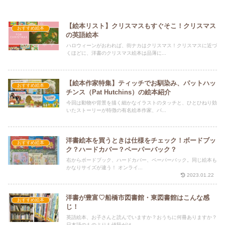
【絵本リスト】クリスマスもすぐそこ！クリスマス
おすすめ絵本
の英語絵本
ハロウィーンがおわれば、街ナカはクリスマス！クリスマスに近づ
くほどに、洋書のクリスマス絵本は品薄に...
【絵本作家特集】ティッチでお馴染み、パットハッ
おすすめ絵本
チンス（Pat Hutchins）の絵本紹介
今回は動物や背景を描く細かなイラストのタッチと、ひとひねり効
いたストーリーが特徴の有名絵本作家、パ...
洋書絵本を買うときは仕様をチェック！ボードブッ
おすすめ絵本
ク？ハードカバー？ペーパーバック？
右からボードブック、ハードカバー、ペーパーバック。同じ絵本も
かなりサイズが違う！ オンライ...
2023.01.22
洋書が豊富♡船橋市図書館・東図書館はこんな感
おすすめ絵本
じ！
英語絵本、お子さんと読んでいますか？おうちに何冊ありますか？
日本語のものよりも値段がは...