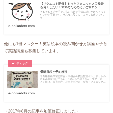
【リクエスト開催】もっとフォニックス♡発音
を良くしたい！ママのためのえいごサロン！
そもそも英語苦手で…私の発音で子供に話しかけちゃって
いいのか不安です。そんなお母さん、とっても多いです。
そ...
e-polkadots.com
他にも1冊マスター！英語絵本の読み聞かせ方講座や子育
て英語講座も募集しています。
最新日程と予約状況
千葉県船橋市習志野台・高根台の英語教室ポルカドットの
最新募集状況はこちら。0歳からの親子さん・ママ（大
人）向け、園児向け、小学生向けに、発音・フォニックス
指導、英会話、英語遊び・ゲームレッスンなどを開催して
います。
e-polkadots.com
（2017年8月の記事を加筆修正しました）