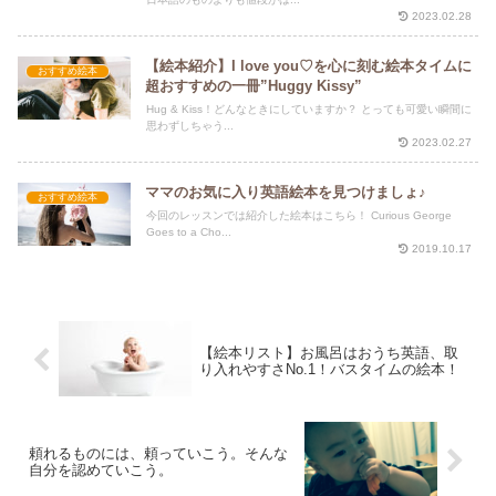
2023.02.28
【絵本紹介】I love you♡を心に刻む絵本タイムに
おすすめ絵本
超おすすめの一冊”Huggy Kissy”
Hug & Kiss！どんなときにしていますか？ とっても可愛い瞬間に
思わずしちゃう...
2023.02.27
ママのお気に入り英語絵本を見つけましょ♪
おすすめ絵本
今回のレッスンでは紹介した絵本はこちら！ Curious George
Goes to a Cho...
2019.10.17
【絵本リスト】お風呂はおうち英語、取
り入れやすさNo.1！バスタイムの絵本！
頼れるものには、頼っていこう。そんな
自分を認めていこう。