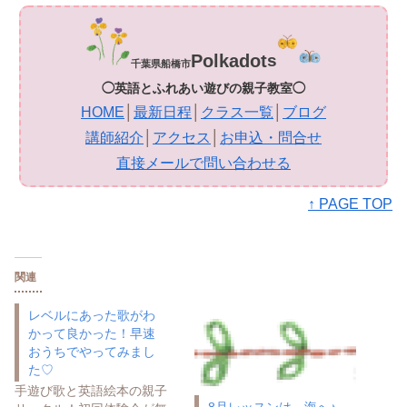
Polkadot
s
千葉県船橋市
◯英語とふれあい遊びの親子教室◯
HOME
│
最新日程
│
クラス一覧
│
ブログ
講師紹介
│
アクセス
│
お申込・問合せ
直接メールで問い合わせる
↑ PAGE TOP
関連
レベルにあった歌がわ
かって良かった！早速
おうちでやってみまし
た♡
手遊び歌と英語絵本の親子
8月レッスンは、海へ♪