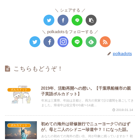
シェアする
polkadotsをフォローする
polkadots
こちらもどうぞ！
2019年、活動再開への想い。【千葉県船橋市の親
ポルカドット
子英語ポルカドット】
年末は三重県、年始は京都と、両方の実家で計2週間を過ごしてき
ました。帰省中は祖父母や0歳〜14歳...
2019.01.14
初めての海外は研修旅行でニューヨーク♡のはず
ポルカドット
が、母と二人のシドニー珍道中？！になった話。
あなたの初めての海外の思い出、何が印象に残っていますか？ 初