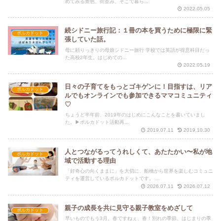
めてみる景色、街並み、そこで暮ら...
2022.05.05
続シドニー旅行記：１冊の本を買うために極限に緊
ポルカドット
張していた話。
母に頼りっきりの母娘シドニー旅行 学校では英語が得意科目だっ
た高校2年生。はじめての...
2022.05.19
日々の子育てをもっとゴキゲンに！目指すは、リア
ポルカドット
ルでもオンラインでも参加できるママコミュニティ
♡
ちょうど半年前、2019年のはじめにこんなことを書いていまし
た。▶ポルカドット活動再...
2019.07.11
2019.10.30
人とつながるってうれしくて、あたたかい〜私が地
ポルカドット
域で活動する理由
「好奇心の向くままに」を大切に、船橋から世界を楽しむコミュニ
ティを運営しているポルカドットです。 ...
2026.07.11
2026.07.12
親子の成長を共に見守る親子教室をめざして
ポルカドット
早いものでもう3月。春ですねぇ、春！別れの季節、はじまりの季