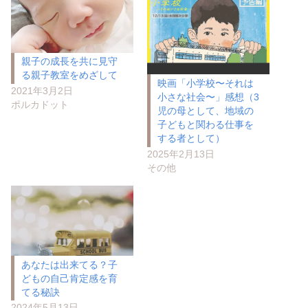
親子の成長を共に見守
る親子教室をめざして
映画「小学校〜それは
2021年3月2日
小さな社会〜」感想（3
ポルカドット
児の母として、地域の
子どもと関わる仕事を
する者として）
2025年2月13日
その他
あなたは出来てる？子
どもの自己肯定感を育
てる秘訣
2024年5月13日