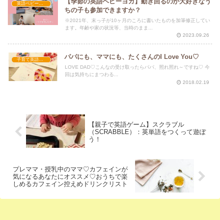
【季節の英語ベビーヨガ】動き回るのが大好きなう
英語ベビーヨガ
ちの子も参加できますか？
※2021年、末っ子が10ヶ月のころに書いたものを加筆修正してい
ます。年齢や家の状況等、当時のまま...
2023.09.26
パパにも、ママにも、たくさんのI Love You♡
子育て英語講座
LOVE DAD♡こんなの受け取ったらパパ、照れ照れ～ですね♡ 今
回は気持ちにまつわる...
2018.02.19
【親子で英語ゲーム】スクラブル
（SCRABBLE）：英単語をつくって遊ぼ
う！
プレママ・授乳中のママ♡カフェインが
気になるあなたにオススメ♡おうちで楽
しめるカフェイン控えめドリンクリスト