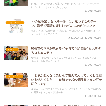
前回ブログでお伝えした通り、3月レッスンはイースターをテーマ
に行っています♪ ママたちとはもれ...
2018.03.15
○○の秋を楽しもう第一弾！は、迷わずこのテー
子育て英語講座
マ。親子で英語を楽しむなら、これがオススメ！
秋といえば、収穫の秋！味覚の秋！食欲の秋！笑 12日(火)は、ウ
ォームスタジオアウラで...
2017.09.15
2017.09.16
船橋市のママが集まる♪”子育て”も”自分”も大事す
イベント
るコミュニティ！
今日は1年前から「こんなことできたらいいな」と温めていた、ポ
ルカドット同窓会でした！ ...
2024.03.26
「まさかあんなに楽しんで進んで入っていくとは思
キッズクラス
いませんでした！」参加キッズの保護者さまの声を
紹介します！
夏休み、ここ数年イメージを育んできたえいごプレイルームがつい
に開催できました！ 英語本来...
2022.09.14