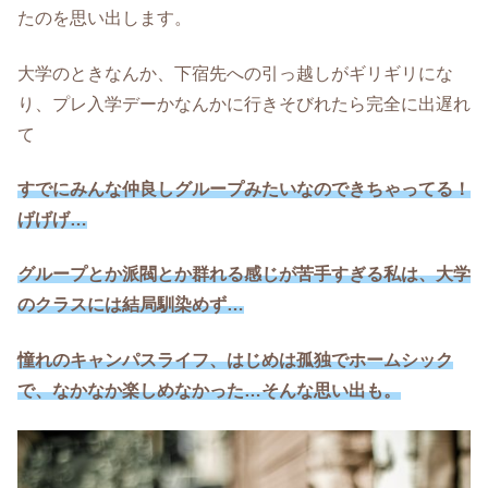
たのを思い出します。
大学のときなんか、下宿先への引っ越しがギリギリにな
り、プレ入学デーかなんかに行きそびれたら完全に出遅れ
て
すでにみんな仲良しグループみたいなのできちゃってる！
げげげ…
グループとか派閥とか群れる感じ
が
苦手すぎる私は、大学
のクラスには結局馴染めず…
憧れのキャンパスライフ、はじめは孤独でホームシック
で、なかなか楽しめなかった…そんな思い出
も
。