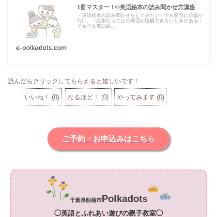
1冊マスター！®英語絵本の読み聞かせ方講座
・英語絵本の読み聞かせをしてみたい・でも発音に自信が
ない。・絵本ならではの表現が理解できないときがある・
そもそも英語絵...
e-polkadots.com
読んだらクリックしてもらえると嬉しいです！
いいね！
(
0
)
なるほど！
(
0
)
やってみます
(
0
)
ご予約・お申込みはこちら
Polkadot
s
千葉県船橋市
◯英語とふれあい遊びの親子教室◯