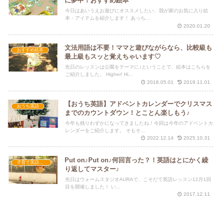
に夢中！おすすめ絵本
今日はあいうえお遊びにオススメしたい、我が家のお気に入り絵
本・アイテムを紹介します！ あっち...
2020.01.20
文法用語は不要！ママと遊びながらなら、比較級も
おすすめ絵本
最上級もスッと覚えちゃいます♡
先日のレッスンは公園をテーマに♪ということで、絵本はこちらを
ご紹介しました。 Higher! Hi...
2018.05.01
2019.11.01
【おうち英語】アドベントカレンダーでクリスマス
おうち英語
までのカウントダウン！とことん楽しもう♪
今年も残りわずかになってきましたね！今回は今年のアドベントカ
レンダーをご紹介します。 そもそ...
2022.12.14
2025.10.31
Put on♪Put on♪何回言った？！英語はとにかく繰
子育て英語講座
り返してマスター♪
先日はウォームスタジオAURAで、こそだて英語レッスン12月1回
目を開催しました！ い...
2017.12.11