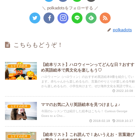
polkadotsをフォローする
polkadots
こちらもどうぞ！
【絵本リスト】ハロウィーンってどんな日？おすす
おすすめ絵本
め英語絵本で異文化を楽しもう♡
ハロウィーン（ハロウィン）のおすすめ英語絵本9冊を紹介してい
ます。赤ちゃんから楽しめるもの、言葉のやりとりが楽しめる年齢
から楽しめるもの、小学生向けまで。ぜひ海外文化を英語で学んで
みましょう！
2022.10.08
ママのお気に入り英語絵本を見つけましょ♪
おすすめ絵本
今回のレッスンでは紹介した絵本はこちら！ Curious George
Goes to a Cho...
2018.02.19
2019.10.17
【絵本リスト】これ読んで！あいうえお・言葉遊び
おすすめ絵本