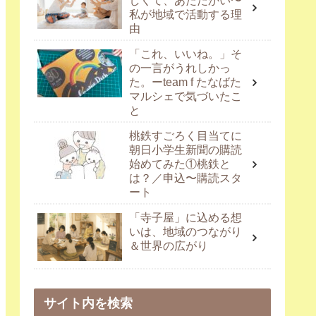
しくて、あたたかい〜
私が地域で活動する理
由
「これ、いいね。」そ
の一言がうれしかっ
た。ーteam f たなばた
マルシェで気づいたこ
と
桃鉄すごろく目当てに
朝日小学生新聞の購読
始めてみた①桃鉄と
は？／申込〜購読スタ
ート
「寺子屋」に込める想
いは、地域のつながり
＆世界の広がり
サイト内を検索