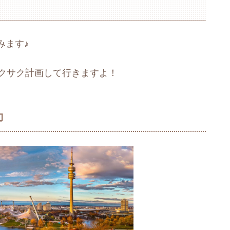
みます♪
サクサク計画して行きますよ！
力