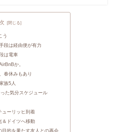
次
こう
手段は経由便が有力
段は電車
irBnBか。
、春休みもあり
家族5人
行った気分スケジュール
・チューリッヒ到着
観光＆ドイツへ移動
番の目的を果たす友人との再会