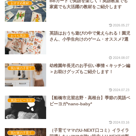
BBカードで英語を楽しく！英語教室でも
おすすめ教材
家庭でも大活躍の教材をご紹介します
2026.05.27
英語はおうち遊びの中で覚えられる！園児
おうち英語
さん、小学生向けのゲーム・オススメ7選
2024.08.07
幼稚園年長児のお手伝い事情＜キッチン編
我が家の子育て
＞お助けグッズもご紹介します！
2024.07.23
【船橋市北習志野・高根台】季節の英語ベ
英語ベビーヨガ
ビーヨガ*nano-baby*
2024.03.16
（子育てママのU-NEXT口コミ）イライラ
我が家の子育て