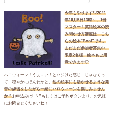
今年もやります♡2021
年10月5日13時～、1冊
マスター！英語絵本の読
み聞かせ方講座は、こち
らの絵本”Boo!”です。
まだまだ参加者募集中、
限定2名様、絵本もご用
意
できます♡
ハロウィーン！うぇ～い！とハジけた感じ…じゃなくっ
て、穏やかにほんわかと、
他の絵本にも活かせるような発
音の練習をしながら一緒にハロウィーンを楽しみません
か？
お申込みはLINEもしくはご予約ボタンより、お気軽
にお問合せくださいね！