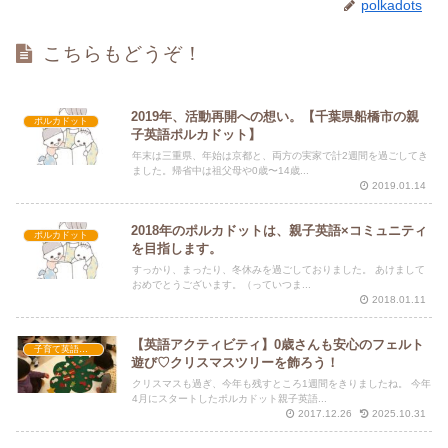
polkadots
こちらもどうぞ！
2019年、活動再開への想い。【千葉県船橋市の親
ポルカドット
子英語ポルカドット】
年末は三重県、年始は京都と、両方の実家で計2週間を過ごしてき
ました。帰省中は祖父母や0歳〜14歳...
2019.01.14
2018年のポルカドットは、親子英語×コミュニティ
ポルカドット
を目指します。
すっかり、まったり、冬休みを過ごしておりました。 あけまして
おめでとうございます。（っていつま...
2018.01.11
【英語アクティビティ】0歳さんも安心のフェルト
子育て英語講座
遊び♡クリスマスツリーを飾ろう！
クリスマスも過ぎ、今年も残すところ1週間をきりましたね。 今年
4月にスタートしたポルカドット親子英語...
2017.12.26
2025.10.31