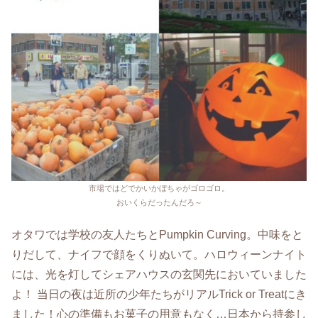
市場ではどでかいかぼちゃがゴロゴロ。
おいくらだったんだろ～
オタワでは学校の友人たちとPumpkin Curving。中味をと
りだして、ナイフで顔をくりぬいて。ハロウィーンナイト
には、光を灯してシェアハウスの玄関先においていました
よ！ 当日の夜は近所の少年たちがリアルTrick or Treatにき
ました！心の準備もお菓子の用意もなく…日本から持参し