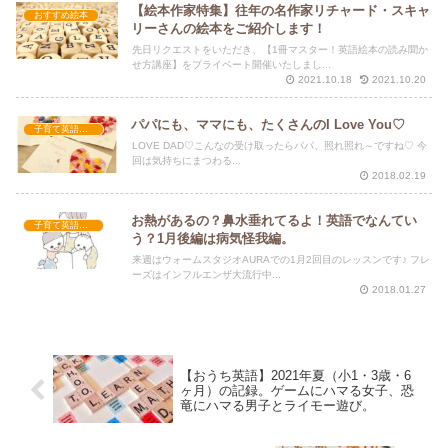
【絵本作家特集】往年の名作家リチャード・スキャ
おすすめ絵本
リーさんの絵本をご紹介します！
先日リクエストをいただき、【1冊マスター！英語絵本の読み聞か
せ方講座】をプライベート開催いたしまし...
2021.10.18
2021.10.20
パパにも、ママにも、たくさんのI Love You♡
子育て英語講座
LOVE DAD♡こんなの受け取ったらパパ、照れ照れ～ですね♡ 今
回は気持ちにまつわる...
2018.02.19
お熱があるの？鼻水垂れてるよ！英語でなんてい
子育て英語講座
う？1月後編は病気怪我編。
来週はウォームスタジオAURAでの1月2回目のレッスンです♪ フレ
ーズはインフルエンザ大流行中...
2018.01.27
【おうち英語】2021年夏（小1・3歳・6
ヶ月）の記録。ゲームにハマる女子、恐
竜にハマる男子とライモー遊び。