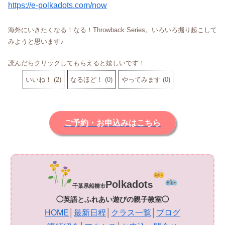
https://e-
polkadots.com
/now
海外にいきたくなる！なる！Throwback Series。いろいろ掘り起こして
みようと思います♪
読んだらクリックしてもらえると嬉しいです！
いいね！
(
2
)
なるほど！
(
0
)
やってみます
(
0
)
ご予約・お申込みはこちら
Polkadot
s
千葉県船橋市
◯英語とふれあい遊びの親子教室◯
HOME
│
最新日程
│
クラス一覧
│
ブログ