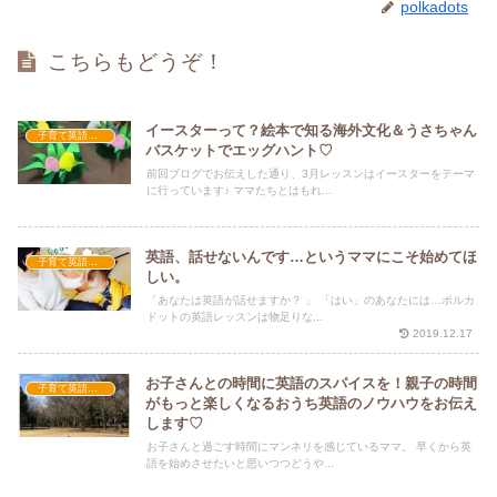
polkadots
こちらもどうぞ！
イースターって？絵本で知る海外文化＆うさちゃん
子育て英語講座
バスケットでエッグハント♡
前回ブログでお伝えした通り、3月レッスンはイースターをテーマ
に行っています♪ ママたちとはもれ...
英語、話せないんです…というママにこそ始めてほ
子育て英語講座
しい。
「あなたは英語が話せますか？ 」 「はい」のあなたには…ポルカ
ドットの英語レッスンは物足りな...
2019.12.17
お子さんとの時間に英語のスパイスを！親子の時間
子育て英語講座
がもっと楽しくなるおうち英語のノウハウをお伝え
します♡
お子さんと過ごす時間にマンネリを感じているママ。 早くから英
語を始めさせたいと思いつつどうや...