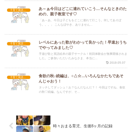
あ～ぁ今日はどこに連れていこう…そんなときのた
子育て英語講座
めの、親子教室です♡
「あ～あ、今日は子どもをどこに連れて行こう。何してあそぼ
う。。。」 こんなぼやき、ありません...
レベルにあった歌がわかって良かった！早速おうち
子育て英語講座
でやってみました♡
手遊び歌と英語絵本の親子サークル！初回体験会が無事開催されま
した。ご参加いただいたみなさま、本当に...
2019.05.07
食欲の秋♪続編は、○△☆…いろんなかたちであそ
子育て英語講座
んじゃおう！
タッチしてダッシュ！お？なんだなんだ？！ 今回はですね、食欲
の秋♡続編。なんですが、そ...
時々おまる育児、生後8ヶ月の記録