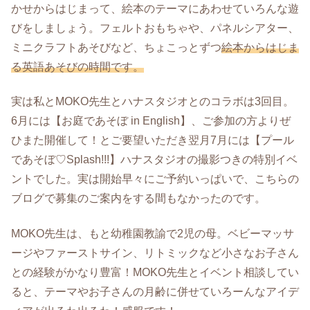
かせからはじまって、絵本のテーマにあわせていろんな遊
びをしましょう。フェルトおもちゃや、パネルシアター、
ミニクラフトあそびなど、ちょこっとずつ
絵本からはじま
る英語あそびの時間です。
実は私とMOKO先生とハナスタジオとのコラボは3回目。
6月には【お庭であそぼ in English】、ご参加の方よりぜ
ひまた開催して！とご要望いただき翌月7月には【プール
であそぼ♡Splash!!!】ハナスタジオの撮影つきの特別イベ
ントでした。実は開始早々にご予約いっぱいで、こちらの
ブログで募集のご案内をする間もなかったのです。
MOKO先生は、もと幼稚園教諭で2児の母。ベビーマッサ
ージやファーストサイン、リトミックなど小さなお子さん
との経験がかなり豊富！MOKO先生とイベント相談してい
ると、テーマやお子さんの月齢に併せていろーんなアイデ