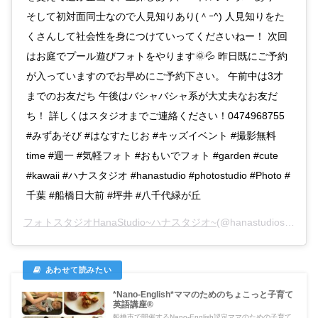
そして初対面同士なので人見知りあり(＾ｰ^) 人見知りをた
くさんして社会性を身につけていってくださいねー！ 次回
はお庭でプール遊びフォトをやります🌞💦 昨日既にご予約
が入っていますのでお早めにご予約下さい。 午前中は3才
までのお友だち 午後はバシャバシャ系が大丈夫なお友だ
ち！ 詳しくはスタジオまでご連絡ください！0474968755
#みずあそび #はなすたじお #キッズイベント #撮影無料
time #週一 #気軽フォト #おもいでフォト #garden #cute
#kawaii #ハナスタジオ #hanastudio #photostudio #Photo #
千葉 #船橋日大前 #坪井 #八千代緑が丘
フォトスタジオHanaStudio~ハナスタジオ~
(@hanastudiostory)がシェアした投稿 –
*Nano-English*ママのためのちょこっと子育て
英語講座®
船橋市で開催するNano‐English認定ママのための子育て