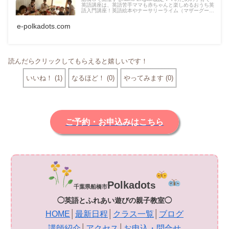
英語講座は、英語苦手ママも赤ちゃんと楽しめるおうち英
語入門講座！英語絵本やナーサリーライム（マザーグー
ス）などの手遊び歌、語りかけフレーズ、スキンシップ遊
びと盛りだくさんです。
e-polkadots.com
読んだらクリックしてもらえると嬉しいです！
いいね！
(
1
)
なるほど！
(
0
)
やってみます
(
0
)
ご予約・お申込みはこちら
Polkadot
s
千葉県船橋市
◯英語とふれあい遊びの親子教室◯
HOME
│
最新日程
│
クラス一覧
│
ブログ
講師紹介
│
アクセス
│
お申込・問合せ