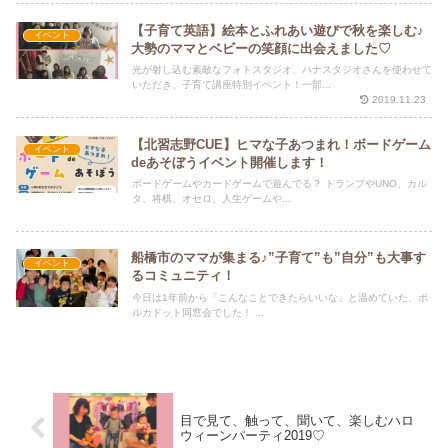
【子育て英語】絵本とふれあい遊びで秋を楽しむ♪
イベント
大勢のママとベビーの笑顔に出会えました♡
光が射し込む素敵なフォトスタジオ、ハナスタジオさんを使わせて
いただき、子育て講座特別イベント！一部...
2019.11.23
【北習志野CUE】ヒマな子あつまれ！ボードゲーム
イベント
deあそぼうイベント開催します！
ボードゲームやカードゲームで遊んでる？ トランプやUNO、カル
タ、将棋、オセロ、人生ゲームや...
船橋市のママが集まる♪”子育て”も”自分”も大事す
イベント
るコミュニティ！
今日は1年前から「こんなことできたらいいな」と温めていた、ポ
ルカドット同窓会でした！ ...
目で見て、触って、聞いて、楽しむハロ
ウィーンパーティ2019♡