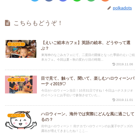
polkadots
こちらもどうぞ！
【えいご絵本カフェ】英語の絵本、どうやって選
イベント
ぶ？
東海神のなごみカフェにて、二度目の開催となった季節のえいご絵
本カフェ。今回は夏～秋の変わり目の時期...
2019.11.06
目で見て、触って、聞いて、楽しむハロウィーンパ
イベント
ーティ2019♡
今日がハロウィーン当日！10月31日ですね！今日はハナスタジオ
のイベントにお手伝いで参加させていた...
2019.11.01
ハロウィーン、海外では実際にどんな風に過ごして
イベント
るの？
街中はハロウィーン！ 街ナカでハロウィーンのお菓子やグッズの
露出が増えてきましたね！ここ...