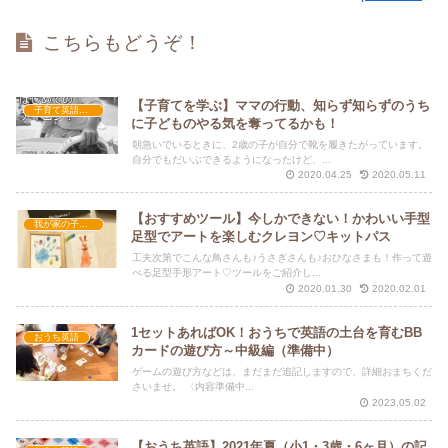
こちらもどうぞ！
【子育てを学ぶ】ママの行動、知らず知らずのうち
子育て英語講座
に子どものやる気を奪ってるかも！
朝急いでいるときに、2歳の子が自分で靴を履きたがっています。
自分でもだいぶできるようになったけど、...
2020.04.25
2020.05.11
【おすすめツール】今しかできない！かわいい手型
我が家の子育て
足型でアートを楽しむクレヨン♡キットパス
工夫次第でこんな鳥さんも♪うさぎさんも♪おひなさまも！作って遊
べる足型手形アート♡ツールをご紹介し...
2020.01.30
2020.02.01
1セットあればOK！おうちで英語の土台を育むBB
おうち英語
カードの遊び方～中級編（準備中）
ゲームの遊び方などは、まだまだ追記しますので、詳細おまちくだ
さいませ。 〈内容準備中...
2023.05.02
【おうち英語】2021年夏（小1・3歳・6ヶ月）の記