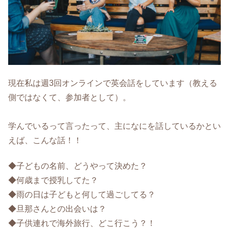
現在私は週3回オンラインで英会話をしています（教える
側ではなくて、参加者として）。
学んでいるって言ったって、主になにを話しているかとい
えば、こんな話！！
◆子どもの名前、どうやって決めた？
◆何歳まで授乳してた？
◆雨の日は子どもと何して過ごしてる？
◆旦那さんとの出会いは？
◆子供連れで海外旅行、どこ行こう？！