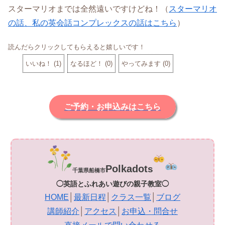
スターマリオまでは全然遠いですけどね！（
スターマリオ
の話、私の英会話コンプレックスの話はこちら
）
読んだらクリックしてもらえると嬉しいです！
いいね！
(
1
)
なるほど！
(
0
)
やってみます
(
0
)
ご予約・お申込みはこちら
Polkadot
s
千葉県船橋市
◯英語とふれあい遊びの親子教室◯
HOME
│
最新日程
│
クラス一覧
│
ブログ
講師紹介
│
アクセス
│
お申込・問合せ