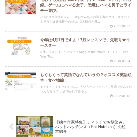
おうち英語
録。ゲームにハマる女子、恐竜にハマる男子とライ
モー遊び。
小1のコウメ姉ちゃん、3歳おやんちゃお調子者のタロ、ズリバイ
お座りと爆速成長中のジロ、3人姉弟と母...
2021.09.07
今年は4月1日ですよ！3月レッスンで、先取り★イ
おすすめ英語歌
ースター
3月レッスンはイースター！Song of the month はこちら。 The
Way Th...
2018.03.04
もぐもぐって英語でなんていうの？オススメ英語絵
子育て英語講座
本・食べ物編！
もぐもぐ、むしゃむしゃ…こういうオノマトペって英語でなんてい
うんだろう？ いざ聞かれてみると...
2022.01.18
【絵本作家特集】ティッチでお馴染み、
パットハッチンス（Pat Hutchins）の絵
本紹介