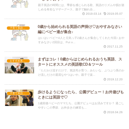
親子英語の時間には、季節を感じられる歌、英語のリズムや韻が楽
しめる有名なマザーグース、親子で触れ合...
2019.03.14
2019.05.07
0歳から始められる英語の声掛け♡おやすみなさい
子育て英語講座
編にベビー達が集合♪
はいはいベビー4人と元気っ子2歳さんが集合してくれた今回♪ おや
すみなさい2回目は、Put o...
2017.11.25
まずはコレ！0歳からはじめられるおうち英語、ス
おすすめ英語歌
タートにオススメの英語歌CD＆ツール
「ただかけ流すだけで、英語耳が育つ」みたいな、ぶつぶつ系のか
け流しだけの退屈なやつはいや。親子で楽...
2019.12.20
歩けるようになったら、公園デビュー！お外遊びも
子育て英語講座
ときには英語で♡
1歳前後ベビーのママたち、公園デビューはお済みですか？ 過ごし
やすいこの季節、お外歩きの練習も...
2018.04.26