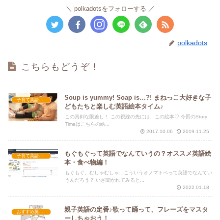
polkadotsをフォローする
polkadots
こちらもどうぞ！
Soup is yummy! Soap is…?! まねっこ大好きな子
子育て英語講座
どもたちと楽しむ英語絵本タイム♪
この真剣な眼差し！ この視線の先には、この絵本♡ 今回のStory
Timeはこちらの絵...
2017.10.06
2019.11.25
もぐもぐって英語でなんていうの？オススメ英語絵
子育て英語講座
本・食べ物編！
もぐもぐ、むしゃむしゃ…こういうオノマトペって英語でなんてい
うんだろう？ いざ聞かれてみると...
2022.01.18
親子英語の定番♪歌って踊って、フレーズをマスタ
おすすめ英語歌
ーしちゃおう！