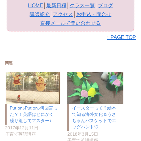
HOME
│
最新日程
│
クラス一覧
│
ブログ
講師紹介
│
アクセス
│
お申込・問合せ
直接メールで問い合わせる
↑ PAGE TOP
関連
Put on♪Put on♪何回言っ
イースターって？絵本
た？！英語はとにかく
で知る海外文化＆うさ
繰り返してマスター♪
ちゃんバスケットでエ
ッグハント♡
2017年12月11日
子育て英語講座
2018年3月15日
子育て英語講座