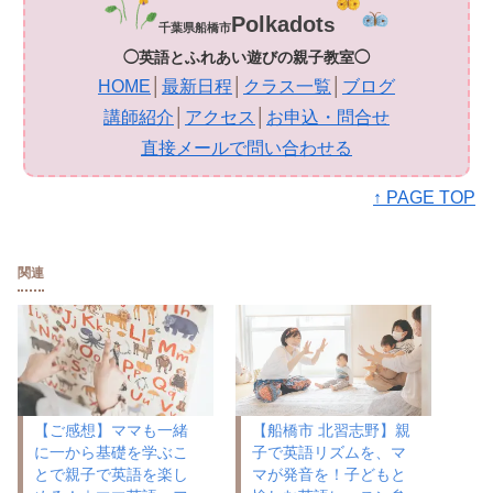
Polkadot
s
千葉県船橋市
◯英語とふれあい遊びの親子教室◯
HOME
│
最新日程
│
クラス一覧
│
ブログ
講師紹介
│
アクセス
│
お申込・問合せ
直接メールで問い合わせる
↑ PAGE TOP
関連
【ご感想】ママも一緒
【船橋市 北習志野】親
に一から基礎を学ぶこ
子で英語リズムを、マ
とで親子で英語を楽し
マが発音を！子どもと